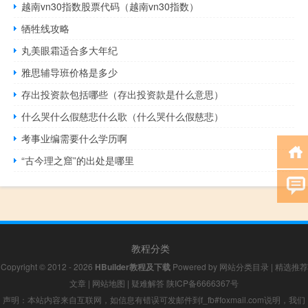
越南vn30指数股票代码（越南vn30指数）
牺牲线攻略
丸美眼霜适合多大年纪
雅思辅导班价格是多少
存出投资款包括哪些（存出投资款是什么意思）
什么哭什么假慈悲什么歌（什么哭什么假慈悲）
考事业编需要什么学历啊
“古今理之窟”的出处是哪里
教程分类
Copyright © 2012 - 2026
HBuilder教程及下载
Powered by
网站分类目录
|
精选推荐
文章
|
网站地图
|
疑难解答
陕ICP备6666367号
声明：本站内容来自互联网，如信息有错误可发邮件到f_fb#foxmail.com说明，我们