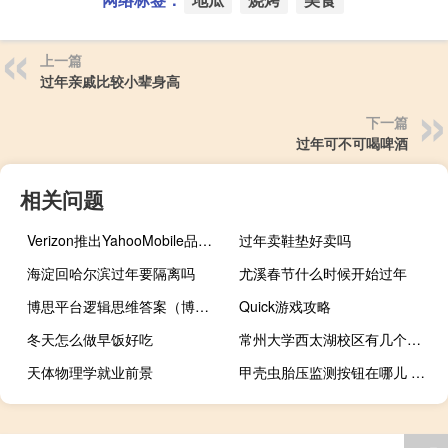
上一篇
过年亲戚比较小辈身高
下一篇
过年可不可喝啤酒
相关问题
Verizon推出YahooMobile品牌的40美元电话套餐
过年卖鞋垫好卖吗
海淀回哈尔滨过年要隔离吗
尤溪春节什么时候开始过年
博思平台逻辑思维答案（博思平台）
Quick游戏攻略
冬天怎么做早饭好吃
常州大学西太湖校区有几个专业
天体物理学就业前景
甲壳虫胎压监测按钮在哪儿 甲壳虫胎压正常为什么显示故障灯