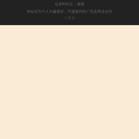
会及时纠正，谢谢
本站仅为个人兴趣爱好，不接盈利性广告及商业合作
小男孩