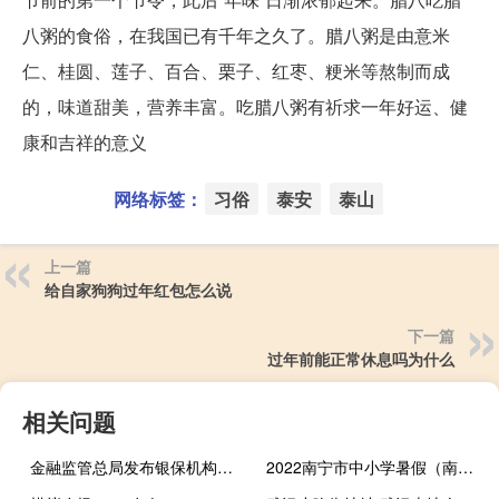
八粥的食俗，在我国已有千年之久了。腊八粥是由意米
仁、桂圆、莲子、百合、栗子、红枣、粳米等熬制而成
的，味道甜美，营养丰富。吃腊八粥有祈求一年好运、健
康和吉祥的意义
网络标签：
习俗
泰安
泰山
上一篇
给自家狗狗过年红包怎么说
下一篇
过年前能正常休息吗为什么
相关问题
金融监管总局发布银保机构涉刑案件风控管理办法 涉刑案件风险防控全链条治理
2022南宁市中小学暑假（南宁暑假工）