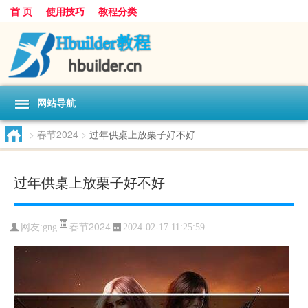
首 页
使用技巧
教程分类
网站导航
>
春节2024
>
过年供桌上放栗子好不好
过年供桌上放栗子好不好
春节2024
网友:
gng
2024-02-17 11:25:59