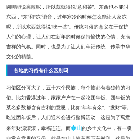
圆哪能说离散呢，所以蒜就得说“意和菜”。东西也不能叫
东西，“东”和“冻”谐音，过年寒冷的时候怎么能让人家冻
呢，所以东西就得说“吃一些”。传统习俗的意义在于保护
人们的心理，让人们在新年的时候保持愉快的心情，充满
吉祥的气氛。同时，也是为了让人们牢记传统，传承中华
文化的精髓。
各地的习俗有什么区别吗
习俗区分可大了，五十六个民族，每个族都有着独特的习
俗。比如香港过年，家家户户在一起吃团年饭。团年饭的
菜名多数都含有吉利的意思，比如“年年有余”、“发财”等。
吃过团年饭后，人们通常会进行赌博活动，这是为了寓意
泰山
来年财源滚滚，幸福连连。而
的乡土文化中，有一项
非常有意思的习俗，就是在山上推车留下车辙印，这是为