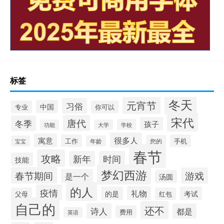
标签
冬天
元宵节
习俗
中国
专业
你可以
宋代
唐代
冬季
孩子
学校
功能
大学
很多人
寓意
工作
手机
您的
宝宝
年龄
春节
攻略
新年
时间
技能
梦幻西游
春节期间
游戏
是一个
汤圆
的人
疫情
礼物
的是
考试
父母
红包
自己的
还不
诗人
都是
费用
英语