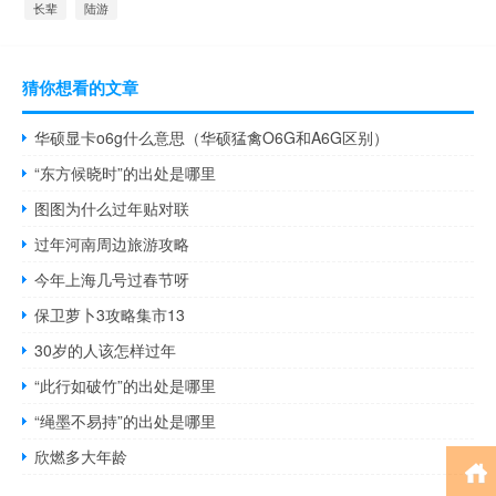
长辈
陆游
猜你想看的文章
华硕显卡o6g什么意思（华硕猛禽O6G和A6G区别）
“东方候晓时”的出处是哪里
图图为什么过年贴对联
过年河南周边旅游攻略
今年上海几号过春节呀
保卫萝卜3攻略集市13
30岁的人该怎样过年
“此行如破竹”的出处是哪里
“绳墨不易持”的出处是哪里
欣燃多大年龄