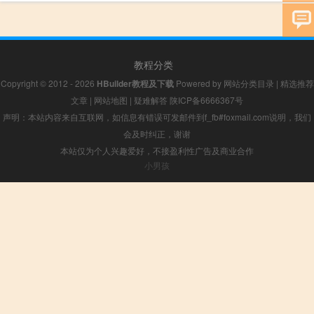
教程分类
Copyright © 2012 - 2026
HBuilder教程及下载
Powered by
网站分类目录
|
精选推荐
文章
|
网站地图
|
疑难解答
陕ICP备6666367号
声明：本站内容来自互联网，如信息有错误可发邮件到f_fb#foxmail.com说明，我们
会及时纠正，谢谢
本站仅为个人兴趣爱好，不接盈利性广告及商业合作
小男孩