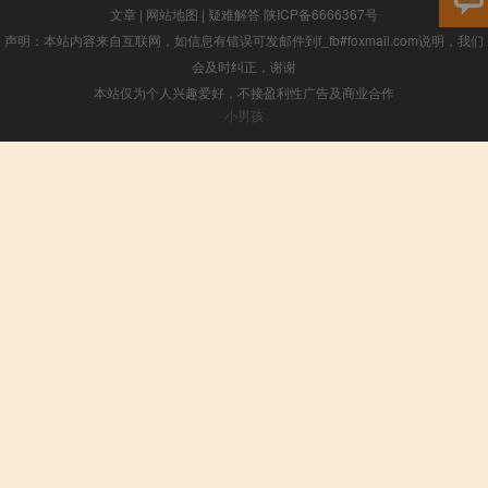
文章
|
网站地图
|
疑难解答
陕ICP备6666367号
声明：本站内容来自互联网，如信息有错误可发邮件到f_fb#foxmail.com说明，我们
会及时纠正，谢谢
本站仅为个人兴趣爱好，不接盈利性广告及商业合作
小男孩