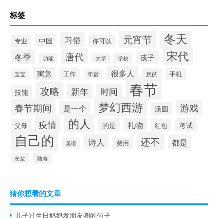
标签
冬天
元宵节
习俗
中国
专业
你可以
宋代
唐代
冬季
孩子
学校
功能
大学
很多人
寓意
工作
手机
您的
宝宝
年龄
春节
攻略
新年
时间
技能
梦幻西游
春节期间
游戏
是一个
汤圆
的人
疫情
礼物
的是
考试
父母
红包
自己的
还不
诗人
都是
费用
英语
长辈
陆游
猜你想看的文章
儿子过生日妈妈发朋友圈的句子