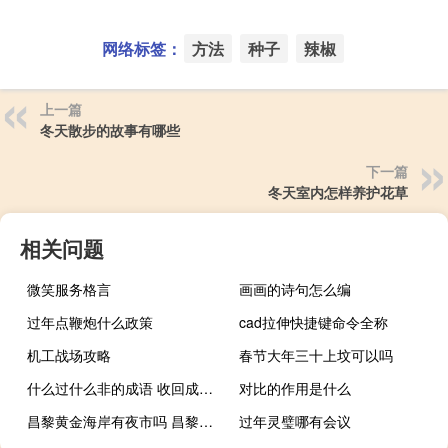
网络标签：
方法
种子
辣椒
上一篇
冬天散步的故事有哪些
下一篇
冬天室内怎样养护花草
相关问题
微笑服务格言
画画的诗句怎么编
过年点鞭炮什么政策
cad拉伸快捷键命令全称
机工战场攻略
春节大年三十上坟可以吗
什么过什么非的成语 收回成命是什么生肖
对比的作用是什么
昌黎黄金海岸有夜市吗 昌黎黄金海岸农家院
过年灵璧哪有会议