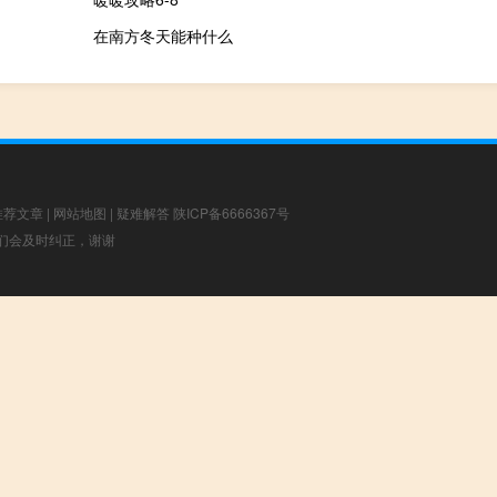
在南方冬天能种什么
推荐文章
|
网站地图
|
疑难解答
陕ICP备6666367号
，我们会及时纠正，谢谢