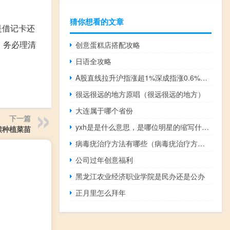
猜你想看的文章
是借记卡还
，务必理清
创意蛋糕店搭配攻略
日语全攻略
A股直线拉升沪指涨超1%深成指涨0.6%数字媒体、算力、通信服务板块涨幅居前
很远很远的地方原唱（很远很远的地方）
大连属于哪个省份
下一篇
yxh是是什么意思，是哪位明星的缩写什么梗
候种植菜苗
病毒疣治疗方法有哪些（病毒疣治疗方法）
公司过年创意福利
黑龙江农业经济职业学院是民办还是公办
正月里怎么拜年