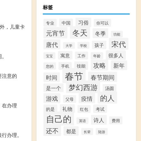
标签
习俗
中国
专业
你可以
此外，儿童卡
冬天
元宵节
冬季
功能
宋代
唐代
孩子
学校
大学
很多人
寓意
同。
工作
宝宝
年龄
攻略
新年
技能
手机
您的
春节
要注意的
春节期间
时间
梦幻西游
是一个
汤圆
的人
游戏
疫情
父母
。在办理
礼物
的是
考试
红包
自己的
诗人
费用
英语
还不
都是
长辈
陆游
银行办理。