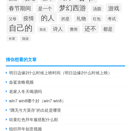
梦幻西游
春节期间
游戏
是一个
汤圆
的人
疫情
礼物
的是
考试
父母
红包
自己的
还不
诗人
都是
费用
英语
长辈
陆游
猜你想看的文章
明日边缘2什么时候上映时间（明日边缘2什么时候上映）
血鲨攻略视频
老家人冬天喝酒吗
win7 win8哪个好（win7 win8）
“隅无兮方莫存”的出处是哪里
幼童红色拜年服搭配什么鞋
组织拜年创意视频