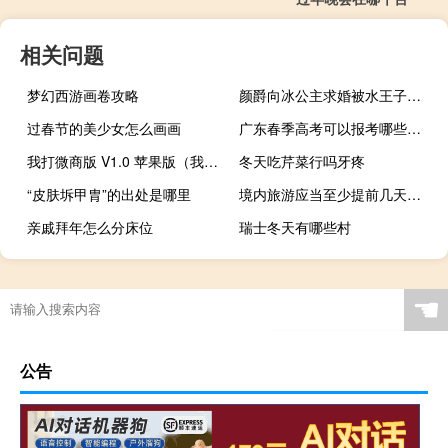
相关问题
梦幻西游画卷攻略
颜爵向冰公主求婚被水王子看见了（颜爵x冰公主）
过春节的美少女怎么画画
广东春季高考可以报考哪些学校
我打微商版 V1.0 苹果版（我打微商版 V1.0 苹果版功能简介）
冬天吃芹菜行吗牙疼
“皮肤坼甲胄”的出处是哪里
境内旅游应当至少提前几天通知旅游者（青年旅舍-为自助旅游者特别是青年旅游者提供住宿的企业简介）
亲戚拜年怎么分床位
瑞士冬天有哪些村
☚
公告