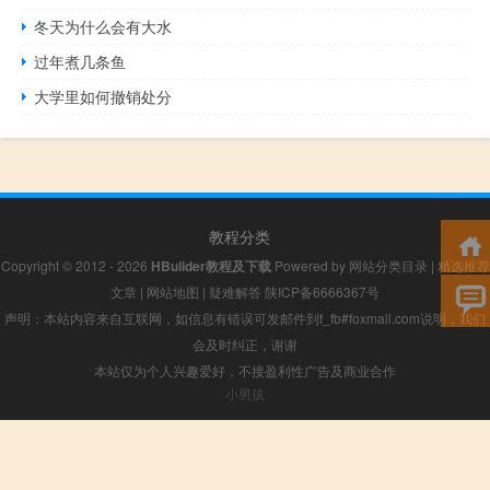
冬天为什么会有大水
过年煮几条鱼
大学里如何撤销处分
教程分类
Copyright © 2012 - 2026
HBuilder教程及下载
Powered by
网站分类目录
|
精选推荐
文章
|
网站地图
|
疑难解答
陕ICP备6666367号
声明：本站内容来自互联网，如信息有错误可发邮件到f_fb#foxmail.com说明，我们
会及时纠正，谢谢
本站仅为个人兴趣爱好，不接盈利性广告及商业合作
小男孩