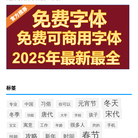
标签
冬天
元宵节
习俗
中国
专业
你可以
宋代
唐代
冬季
孩子
学校
功能
大学
很多人
寓意
工作
手机
您的
宝宝
年龄
春节
攻略
新年
时间
技能