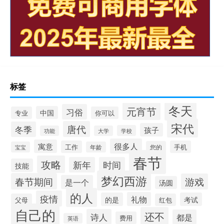
标签
冬天
元宵节
习俗
中国
专业
你可以
宋代
唐代
冬季
孩子
学校
功能
大学
很多人
寓意
工作
手机
您的
宝宝
年龄
春节
攻略
新年
时间
技能
梦幻西游
春节期间
游戏
是一个
汤圆
的人
疫情
礼物
的是
考试
父母
红包
自己的
还不
诗人
都是
费用
英语