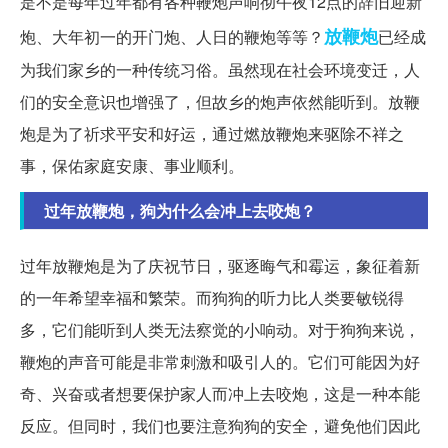
是不是每年过年都有各种鞭炮声响彻午夜12点的辞旧迎新
放鞭炮
炮、大年初一的开门炮、人日的鞭炮等等？
已经成
为我们家乡的一种传统习俗。虽然现在社会环境变迁，人
们的安全意识也增强了，但故乡的炮声依然能听到。放鞭
炮是为了祈求平安和好运，通过燃放鞭炮来驱除不祥之
事，保佑家庭安康、事业顺利。
过年放鞭炮，狗为什么会冲上去咬炮？
过年放鞭炮是为了庆祝节日，驱逐晦气和霉运，象征着新
的一年希望幸福和繁荣。而狗狗的听力比人类要敏锐得
多，它们能听到人类无法察觉的小响动。对于狗狗来说，
鞭炮的声音可能是非常刺激和吸引人的。它们可能因为好
奇、兴奋或者想要保护家人而冲上去咬炮，这是一种本能
反应。但同时，我们也要注意狗狗的安全，避免他们因此