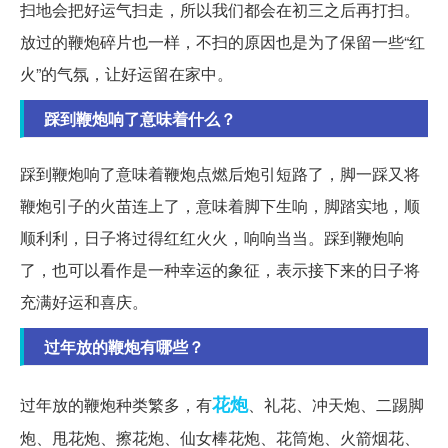
扫地会把好运气扫走，所以我们都会在初三之后再打扫。
放过的鞭炮碎片也一样，不扫的原因也是为了保留一些“红
火”的气氛，让好运留在家中。
踩到鞭炮响了意味着什么？
踩到鞭炮响了意味着鞭炮点燃后炮引短路了，脚一踩又将
鞭炮引子的火苗连上了，意味着脚下生响，脚踏实地，顺
顺利利，日子将过得红红火火，响响当当。踩到鞭炮响
了，也可以看作是一种幸运的象征，表示接下来的日子将
充满好运和喜庆。
过年放的鞭炮有哪些？
花炮
过年放的鞭炮种类繁多，有
、礼花、冲天炮、二踢脚
炮、甩花炮、擦花炮、仙女棒花炮、花筒炮、火箭烟花、