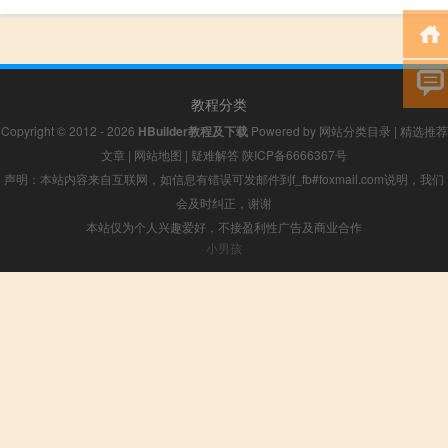
教程分类
Copyright © 2012 - 2026
HBuilder教程及下载
Powered by
网站分类目录
|
精选推荐
文章
|
网站地图
|
疑难解答
陕ICP备6666367号
声明：本站内容来自互联网，如信息有错误可发邮件到f_fb#foxmail.com说明，我们
会及时纠正，谢谢
本站仅为个人兴趣爱好，不接盈利性广告及商业合作
小男孩