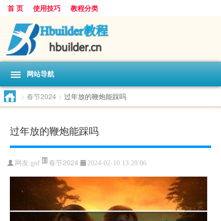
首 页
使用技巧
教程分类
网站导航
>
春节2024
>
过年放的鞭炮能踩吗
过年放的鞭炮能踩吗
春节2024
网友:
gnf
2024-02-10 13:28:06