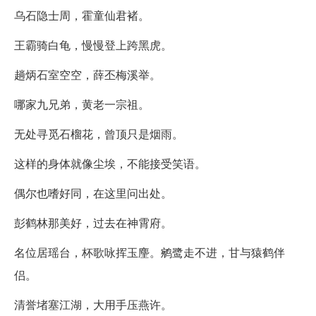
乌石隐士周，霍童仙君褚。
王霸骑白龟，慢慢登上跨黑虎。
趟炳石室空空，薛丕梅溪举。
哪家九兄弟，黄老一宗祖。
无处寻觅石榴花，曾顶只是烟雨。
这样的身体就像尘埃，不能接受笑语。
偶尔也嗜好同，在这里问出处。
彭鹤林那美好，过去在神霄府。
名位居瑶台，杯歌咏挥玉麈。鹓鹭走不进，甘与猿鹤伴
侣。
清誉堵塞江湖，大用手压燕许。