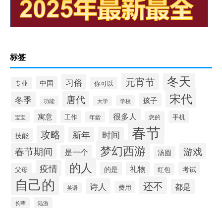
标签
冬天
元宵节
习俗
中国
专业
你可以
宋代
唐代
冬季
孩子
学校
功能
大学
很多人
寓意
工作
手机
您的
宝宝
年龄
春节
攻略
新年
时间
技能
梦幻西游
春节期间
游戏
是一个
汤圆
的人
疫情
礼物
的是
考试
父母
红包
自己的
还不
诗人
都是
费用
英语
长辈
陆游