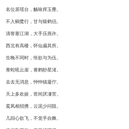
名位居瑶台，觞咏挥玉麈。
不入鵷鹭行，甘与猿鹤侣。
清誉塞江湖，大手压燕许。
西北有高楼，怀仙扁其所。
生晚不同时，怅欲与为伍。
青蛇吼云崖，黄鹤眇星渚。
去去无消息，忡忡镇凝佇。
天上多欢娱，世间厌凄苦。
鸾凤相招携，云泥少问阻。
几回心欲飞，不觉手自舞。