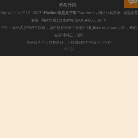
教程分类
Copyright © 2012 - 2026
HBuilder教程及下载
Powered by
网站分类目录
|
精选推荐
文章
|
网站地图
|
疑难解答
陕ICP备6666367号
声明：本站内容来自互联网，如信息有错误可发邮件到f_fb#foxmail.com说明，我们
会及时纠正，谢谢
本站仅为个人兴趣爱好，不接盈利性广告及商业合作
小男孩