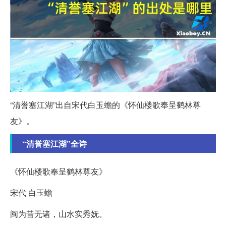
“清誉塞江湖”出自宋代白玉蟾的《怀仙楼歌奉呈鹤林尊
友》。
“清誉塞江湖”全诗
《怀仙楼歌奉呈鹤林尊友》
宋代 白玉蟾
闽为昔无诸，山水实秀妩。