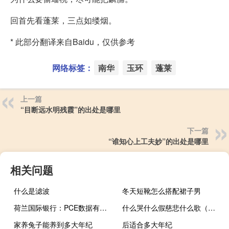
回首先看蓬莱，三点如缕烟。
* 此部分翻译来自Baidu，仅供参考
网络标签：
南华
玉环
蓬莱
上一篇
“目断远水明残霞”的出处是哪里
下一篇
“谁知心上工夫妙”的出处是哪里
相关问题
什么是滤波
冬天短靴怎么搭配裙子男
荷兰国际银行：PCE数据有上行风险 或成为10年期美债破5%的催化剂
什么哭什么假慈悲什么歌（什么哭什么假慈悲）
家养兔子能养到多大年纪
后适合多大年纪