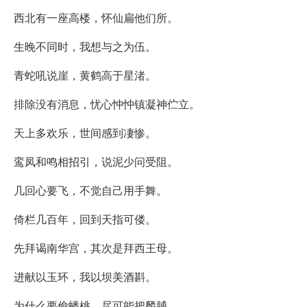
西北有一座高楼，怀仙扁他们所。
生晚不同时，我想与之为伍。
青蛇吼说崖，黄鹤高于星渚。
排除没有消息，忧心忡忡镇凝神伫立。
天上多欢乐，世间感到凄惨。
鸾凤和鸣相招引，说泥少问受阻。
几回心要飞，不觉自己用手舞。
倚栏几百年，回到天指可偻。
先拜谒南华宫，其次是拜西王母。
进献以玉环，我以坝美酒斟。
为什么要偷蟠桃，尽可能把麟脯。