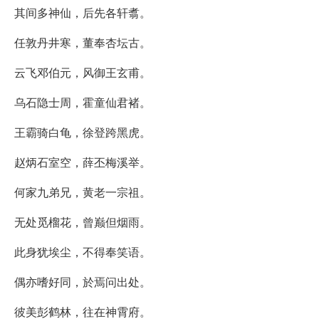
其间多神仙，后先各轩翥。
任敦丹井寒，董奉杏坛古。
云飞邓伯元，风御王玄甫。
乌石隐士周，霍童仙君褚。
王霸骑白龟，徐登跨黑虎。
赵炳石室空，薛丕梅溪举。
何家九弟兄，黄老一宗祖。
无处觅榴花，曾巅但烟雨。
此身犹埃尘，不得奉笑语。
偶亦嗜好同，於焉问出处。
彼美彭鹤林，往在神霄府。