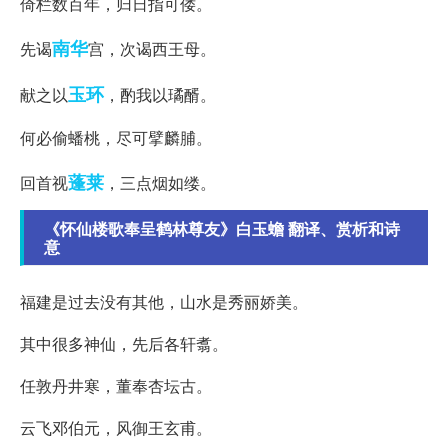
倚栏数百年，归日指可偻。
南华
先谒
宫，次谒西王母。
玉环
献之以
，酌我以璚醑。
何必偷蟠桃，尽可擘麟脯。
蓬莱
回首视
，三点烟如缕。
《怀仙楼歌奉呈鹤林尊友》白玉蟾 翻译、赏析和诗
意
福建是过去没有其他，山水是秀丽娇美。
其中很多神仙，先后各轩翥。
任敦丹井寒，董奉杏坛古。
云飞邓伯元，风御王玄甫。