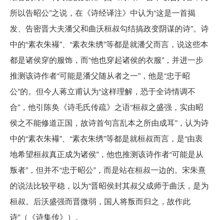
所以告昭公”之说，在《诗经译注》中认为“这是一首揭
发、告密晋大夫潘父和曲沃桓叔勾结搞政变阴谋的诗”。诗
中的“素衣朱襮”、“素衣朱绣”等都是就潘父而言，说这些本
都是诸侯穿的服饰，而“他也穿起诸侯的衣服”，并进一步
推测该诗作者“可能是潘父随从者之一”，他是“忠于昭
公”的。但今人蒋立甫认为“这样理解，恐于全诗情调不
合”，他引陈奂《诗毛氏传疏》之语“桓叔之盛强，实由昭
侯之不能修道正国，故诗首句言乱本之所由成耳”，认为诗
中的“素衣朱襮”、“素衣朱绣”等都是就桓叔而言，是“由衷
地希望桓叔真正成为诸侯”，他也推测该诗作者“可能是从
叛者”，但并不“忠于昭公”，而是站在桓叔一边的。宋朱熹
的说法比较平稳，以为“晋昭侯封其叔父成师于曲沃，是为
桓叔。后沃盛强而晋微弱，国人将叛而归之，故作此
诗”（《诗集传》）。