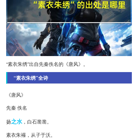
“素衣朱绣”出自先秦佚名的《唐风》。
“素衣朱绣”全诗
《唐风》
先秦 佚名
之水
扬
，白石凿凿。
素衣朱襮，从子于沃。