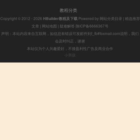
教程分类
Copyright © 2012 - 2026
HBuilder教程及下载
Powered by
网站分类目录
|
精选推荐
文章
|
网站地图
|
疑难解答
陕ICP备6666367号
声明：本站内容来自互联网，如信息有错误可发邮件到f_fb#foxmail.com说明，我们
会及时纠正，谢谢
本站仅为个人兴趣爱好，不接盈利性广告及商业合作
小男孩