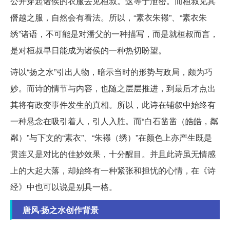
公开穿起诸侯的衣服去见桓叔。这等于泄密。而桓叔见其
僭越之服，自然会有看法。所以，“素衣朱襮”、“素衣朱
绣”诸语，不可能是对潘父的一种描写，而是就桓叔而言，
是对桓叔早日能成为诸侯的一种热切盼望。
诗以“扬之水”引出人物，暗示当时的形势与政局，颇为巧
妙。而诗的情节与内容，也随之层层推进，到最后才点出
其将有政变事件发生的真相。所以，此诗在铺叙中始终有
一种悬念在吸引着人，引人入胜。而“白石凿凿（皓皓，粼
粼）”与下文的“素衣”、“朱襮（绣）”在颜色上亦产生既是
贯连又是对比的佳妙效果，十分醒目。并且此诗虽无情感
上的大起大落，却始终有一种紧张和担忧的心情，在《诗
经》中也可以说是别具一格。
唐风·扬之水创作背景