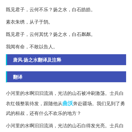
既见君子，云何不乐？扬之水，白石皓皓。
素衣朱绣，从子于鹄。
既见君子，云何其忧？扬之水，白石粼粼。
我闻有命，不敢以告人。
唐风·扬之水翻译及注释
翻译
小河里的水啊汩汩流淌，光洁的山石被冲刷激荡。士兵白
曲沃
衣红领整装待发，跟随他从
奔赴疆场。我们见到了勇
武的桓叔，还有什么不欢乐的地方？
小河里的水啊汩汩流淌，光洁的山石白得发光亮。士兵白