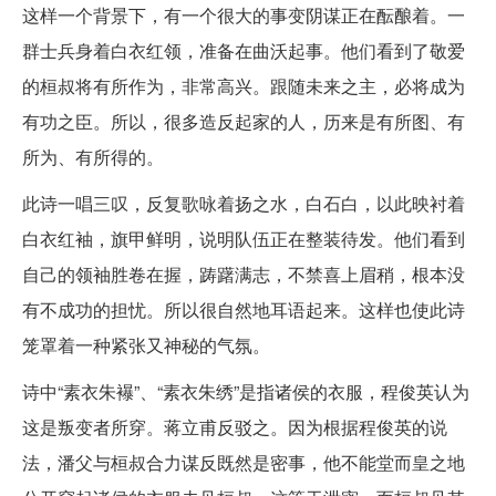
这样一个背景下，有一个很大的事变阴谋正在酝酿着。一
群士兵身着白衣红领，准备在曲沃起事。他们看到了敬爱
的桓叔将有所作为，非常高兴。跟随未来之主，必将成为
有功之臣。所以，很多造反起家的人，历来是有所图、有
所为、有所得的。
此诗一唱三叹，反复歌咏着扬之水，白石白，以此映衬着
白衣红袖，旗甲鲜明，说明队伍正在整装待发。他们看到
自己的领袖胜卷在握，踌躇满志，不禁喜上眉稍，根本没
有不成功的担忧。所以很自然地耳语起来。这样也使此诗
笼罩着一种紧张又神秘的气氛。
诗中“素衣朱襮”、“素衣朱绣”是指诸侯的衣服，程俊英认为
这是叛变者所穿。蒋立甫反驳之。因为根据程俊英的说
法，潘父与桓叔合力谋反既然是密事，他不能堂而皇之地