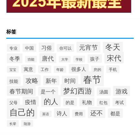
标签
冬天
元宵节
习俗
中国
专业
你可以
宋代
唐代
冬季
孩子
学校
功能
大学
很多人
寓意
工作
手机
您的
宝宝
年龄
春节
攻略
新年
时间
技能
梦幻西游
春节期间
游戏
是一个
汤圆
的人
疫情
礼物
的是
考试
父母
红包
自己的
还不
诗人
都是
费用
英语
长辈
陆游