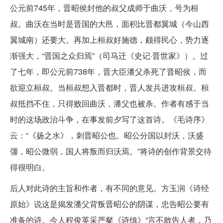
公元前745年，晋昭侯封他的叔父成师于曲沃，号为桓
叔。曲沃在当时是晋国的大邑，面积比晋都翼城（今山西
翼城南）还要大。再加上桓叔好施德，颇得民心，势力逐
渐强大，“晋国之众归焉”（司马迁《史记·晋世家》）。过
了七年，即公元前738年，晋大臣潘父杀死了晋昭侯，而
欲迎立桓叔。当桓叔想入晋都时，晋人发兵进攻桓叔。桓
叔抵挡不住，只得败回曲沃，潘父也被杀。作者有感于当
时的这场政治斗争，在事发前夕写了这首诗。《毛诗序》
云：“《扬之水》，刺晋昭公也。昭公分国以封沃，沃盛
彊，昭公微弱，国人将叛而归沃焉。”将诗的创作背景交待
得很明白。
后人对此诗的主旨和作者，有不同的意见。方玉润《诗经
原始》说这是揭发潘父背叛晋昭公的阴谋，忠告昭公要有
准备的诗。今人程俊英采严粲《诗缉》“言不敢告人者，乃