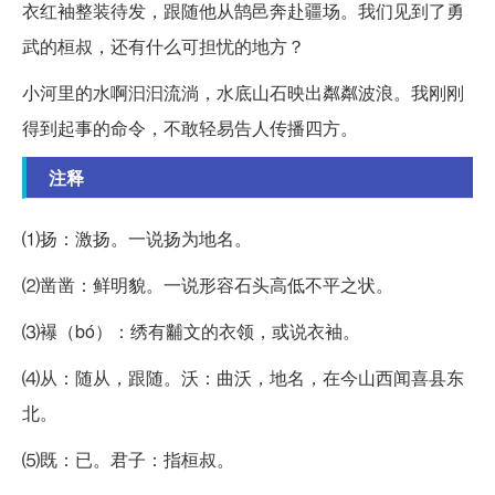
衣红袖整装待发，跟随他从鹄邑奔赴疆场。我们见到了勇
武的桓叔，还有什么可担忧的地方？
小河里的水啊汩汩流淌，水底山石映出粼粼波浪。我刚刚
得到起事的命令，不敢轻易告人传播四方。
注释
⑴扬：激扬。一说扬为地名。
⑵凿凿：鲜明貌。一说形容石头高低不平之状。
⑶襮（bó）：绣有黼文的衣领，或说衣袖。
⑷从：随从，跟随。沃：曲沃，地名，在今山西闻喜县东
北。
⑸既：已。君子：指桓叔。