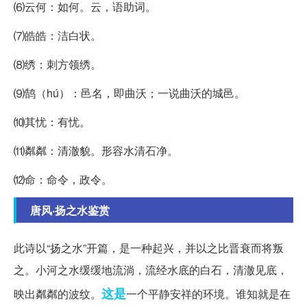
⑹云何：如何。云，语助词。
⑺皓皓：洁白状。
⑻绣：刺方领绣。
⑼鹄（hú）：邑名，即曲沃；一说曲沃的城邑。
⑽其忧：有忧。
⑾粼粼：清澈貌。形容水清石净。
⑿命：命令，政令。
唐风·扬之水鉴赏
此诗以“扬之水”开篇，是一种起兴，并以之比晋衰而将叛
之。小河之水缓缓地流淌，流经水底的白石，清澈见底，
这是
映出粼粼的波纹。
一个平静安祥的环境。谁知就是在