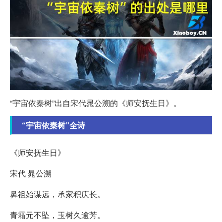
“宇宙依秦树”出自宋代晁公溯的《师安抚生日》。
“宇宙依秦树”全诗
《师安抚生日》
宋代 晁公溯
鼻祖始谋远，承家积庆长。
青霜元不坠，玉树久逾芳。