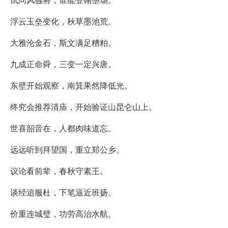
浮云玉垒变化，秋草墨池荒。
大雅沦金石，斯文满足糟粕。
九成正命舜，三变一定兴唐。
东壁开始观察，南箕果然降低光。
终究会推荐清庙，开始验证山昆仑山上。
世喜韶音在，人都肉味道忘。
远远听到拜望国，重立郑公乡。
议论看前辈，春秋守素王。
谈经追服杜，下笔逼近班扬。
价重连城璧，功劳高治水航。