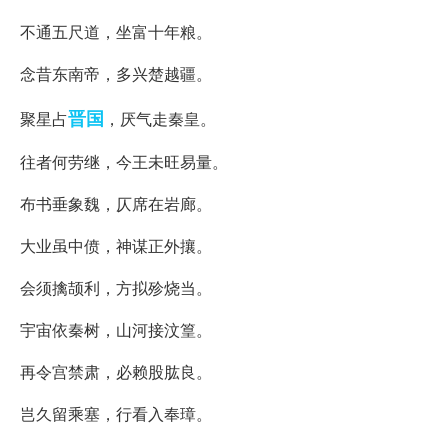
不通五尺道，坐富十年粮。
念昔东南帝，多兴楚越疆。
晋国
聚星占
，厌气走秦皇。
往者何劳继，今王未旺易量。
布书垂象魏，仄席在岩廊。
大业虽中偾，神谋正外攘。
会须擒颉利，方拟殄烧当。
宇宙依秦树，山河接汶篁。
再令宫禁肃，必赖股肱良。
岂久留乘塞，行看入奉璋。