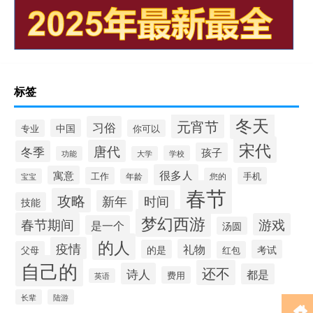
标签
冬天
元宵节
习俗
中国
专业
你可以
宋代
唐代
冬季
孩子
学校
功能
大学
很多人
寓意
工作
手机
您的
宝宝
年龄
春节
攻略
新年
时间
技能
梦幻西游
春节期间
游戏
是一个
汤圆
的人
疫情
礼物
的是
考试
父母
红包
自己的
还不
诗人
都是
费用
英语
长辈
陆游