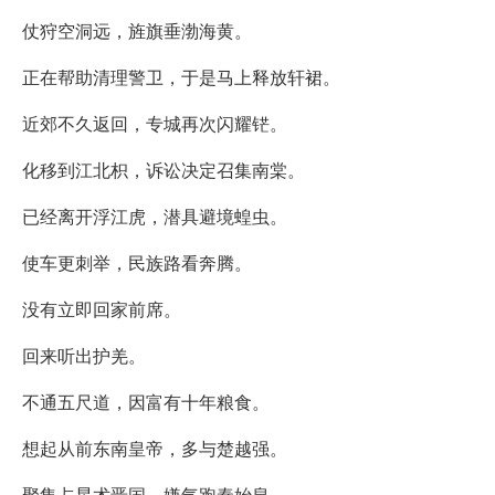
仗狩空洞远，旌旗垂渤海黄。
正在帮助清理警卫，于是马上释放轩裙。
近郊不久返回，专城再次闪耀铓。
化移到江北枳，诉讼决定召集南棠。
已经离开浮江虎，潜具避境蝗虫。
使车更刺举，民族路看奔腾。
没有立即回家前席。
回来听出护羌。
不通五尺道，因富有十年粮食。
想起从前东南皇帝，多与楚越强。
聚集占星术晋国，嫌气跑秦始皇。