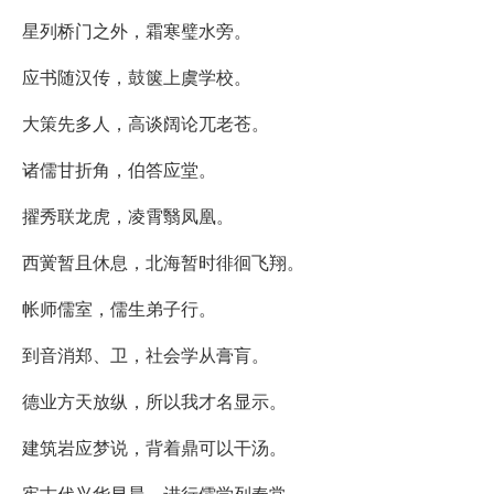
星列桥门之外，霜寒璧水旁。
应书随汉传，鼓箧上虞学校。
大策先多人，高谈阔论兀老苍。
诸儒甘折角，伯答应堂。
擢秀联龙虎，凌霄翳凤凰。
西黉暂且休息，北海暂时徘徊飞翔。
帐师儒室，儒生弟子行。
到音消郑、卫，社会学从膏肓。
德业方天放纵，所以我才名显示。
建筑岩应梦说，背着鼎可以干汤。
宪古代兴华早晨，进行儒学列奉常。