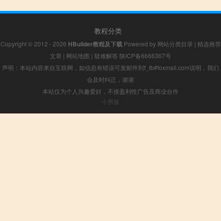
教程分类
Copyright © 2012 - 2026
HBuilder教程及下载
Powered by
网站分类目录
|
精选推荐
文章
|
网站地图
|
疑难解答
陕ICP备6666367号
声明：本站内容来自互联网，如信息有错误可发邮件到f_fb#foxmail.com说明，我们
会及时纠正，谢谢
本站仅为个人兴趣爱好，不接盈利性广告及商业合作
小男孩