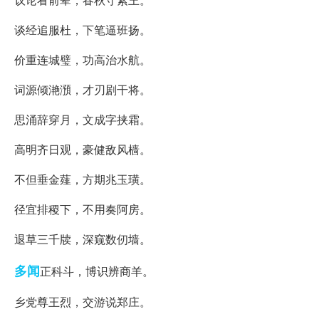
谈经追服杜，下笔逼班扬。
价重连城璧，功高治水航。
词源倾滟澦，才刃剧干将。
思涌辞穿月，文成字挟霜。
高明齐日观，豪健敌风樯。
不但垂金薤，方期兆玉璜。
径宜排稷下，不用奏阿房。
退草三千牍，深窥数仞墙。
多闻
正科斗，博识辨商羊。
乡党尊王烈，交游说郑庄。