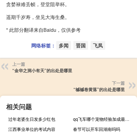
贪婪禄难丢帧，登堂阻举杯。
遥期千岁寿，坐见大海生桑。
* 此部分翻译来自Baidu，仅供参考
网络标签：
多闻
晋国
飞凤
上一篇
“金华之洞小有天”的出处是哪里
下一篇
“槭槭卷黄落”的出处是哪里
相关问题
过年老婆生日发多少红包
qq飞车哪个宠物经验加成最多（qq飞车宠物经验加成）
江西事业单位的考试内容
春节可以开车回湖南吗吗