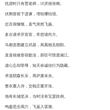
忧虑时只有贾老师，讨厌很张纲。
伏阁曾留下进谏，埋轮哪怕强。
忠言很慷慨，直气突然飞扬。
多次请求开宣室，常想请尚方。
马都贪图建立武器，凤凰独见朝阳。
直道很难形容黯淡，群臣可惜渡湘江。
虚心忘却荣辱，知天命诚信行为隐藏。
求道阴森长乐，周庐肃未央。
赘衣重入侍，交戟庄重开张。
地有长城坚决，当时没有宝瑟跌倒。
鸣銮思念禹穴，飞返入雷塘。