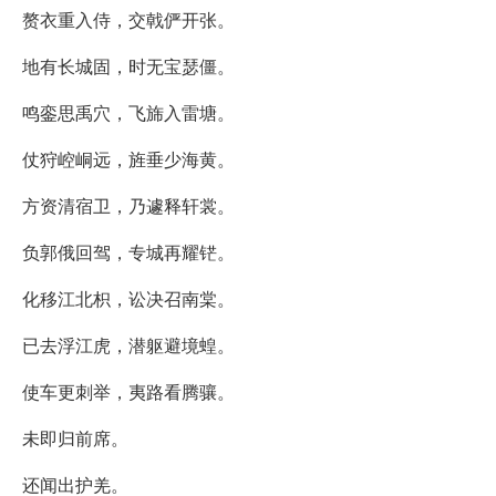
赘衣重入侍，交戟俨开张。
地有长城固，时无宝瑟僵。
鸣銮思禹穴，飞旆入雷塘。
仗狩崆峒远，旌垂少海黄。
方资清宿卫，乃遽释轩裳。
负郭俄回驾，专城再耀铓。
化移江北枳，讼决召南棠。
已去浮江虎，潜躯避境蝗。
使车更刺举，夷路看腾骧。
未即归前席。
还闻出护羌。