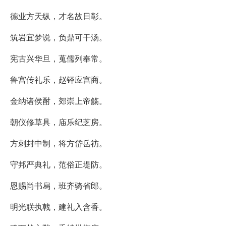
德业方天纵，才名故日彰。
筑岩宜梦说，负鼎可干汤。
宪古兴华旦，蒐儒列奉常。
鲁宫传礼乐，赵铎应宫商。
金纳诸侯酎，郊崇上帝觞。
朝仪修草具，庙乐纪芝房。
方刺封中制，将方岱岳祊。
守邦严典礼，范俗正堤防。
恩赐尚书舄，班齐骑省郎。
明光联执戟，建礼入含香。