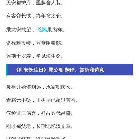
无安都护府，亟趣舍人装。
有客弹长铗，终年窃太仓。
飞凤
乘龙安敢望，
果为祥。
贪禄难投帻，登堂阻奉觞。
遥期千岁寿，坐见海生桑。
《师安抚生日》晁公溯 翻译、赏析和诗意
鼻祖开始谋划远，承家积庆长。
青霜元不坠，玉树早已超过芳香。
气验证三偶秀，祥占五代昌盛。
刚才蜀父老，长期记忆汉文章。
试问风骚将，谁能登翰墨场。