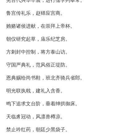
鲁宫传礼乐，赵铎应宫商。
贿赂诸侯进献，在崇拜上帝杯。
朝仪研究起草，庙乐纪芝房。
方刺封中控制，将方泰山访。
守国严典礼，范风俗正堤防。
恩典赐给尚书鞋，班北齐骑兵省郎。
明光联执戟，建礼入含香。
鸣下追求文台阶，垂着绅拱御床。
天临豸冠动，风凛兽樽凉。
禁止吟红药，朝廷少黑袋子。