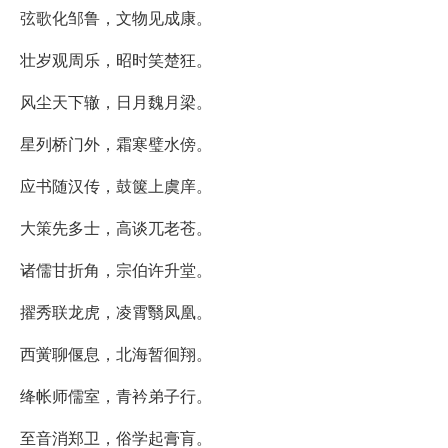
弦歌化邹鲁，文物见成康。
壮岁观周乐，昭时笑楚狂。
风尘天下辙，日月魏月梁。
星列桥门外，霜寒璧水傍。
应书随汉传，鼓箧上虞庠。
大策先多士，高谈兀老苍。
诸儒甘折角，宗伯许升堂。
擢秀联龙虎，凌霄翳凤凰。
西黉聊偃息，北海暂徊翔。
绛帐师儒室，青衿弟子行。
至音消郑卫，俗学起膏肓。