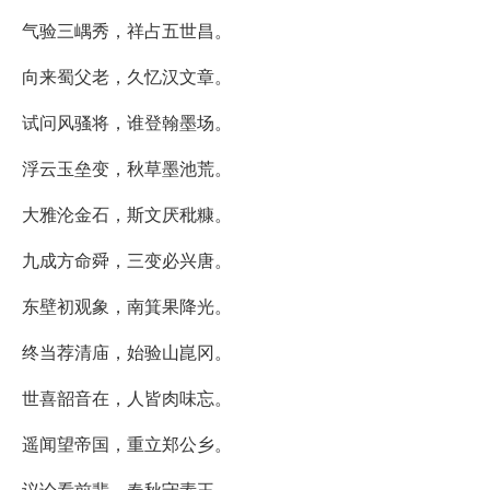
气验三嵎秀，祥占五世昌。
向来蜀父老，久忆汉文章。
试问风骚将，谁登翰墨场。
浮云玉垒变，秋草墨池荒。
大雅沦金石，斯文厌秕糠。
九成方命舜，三变必兴唐。
东壁初观象，南箕果降光。
终当荐清庙，始验山崑冈。
世喜韶音在，人皆肉味忘。
遥闻望帝国，重立郑公乡。
议论看前辈，春秋守素王。