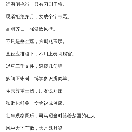
词源侧艳澦，只有刀剧干将。
思涌拒绝穿月，文成帝字带霜。
高明齐日，强健敌风樯。
不只是垂金薤，方期兆玉璜。
直径应排稷下，不用上奏阿房宫。
退草三千文件，深窥几仞墙。
多闻正蝌蚪，博学多识辨商羊。
乡亲尊重王烈，朋友说郑庄。
弦歌化邹鲁，文物被成健康。
壮年观察周乐，司马昭当时笑着楚国的狂人。
风尘天下车辙，天月魏月梁。