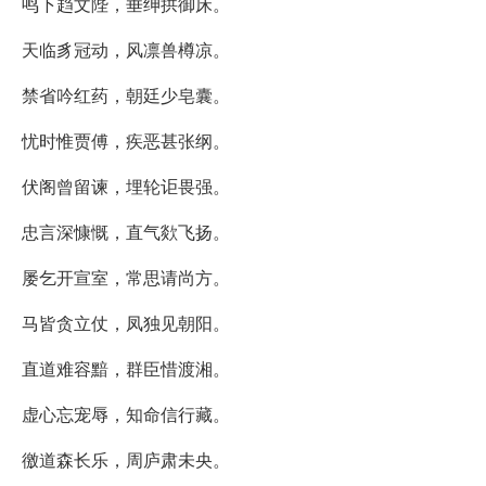
鸣下趋文陛，垂绅拱御床。
天临豸冠动，风凛兽樽凉。
禁省吟红药，朝廷少皂囊。
忧时惟贾傅，疾恶甚张纲。
伏阁曾留谏，埋轮讵畏强。
忠言深慷慨，直气欻飞扬。
屡乞开宣室，常思请尚方。
马皆贪立仗，凤独见朝阳。
直道难容黯，群臣惜渡湘。
虚心忘宠辱，知命信行藏。
徼道森长乐，周庐肃未央。