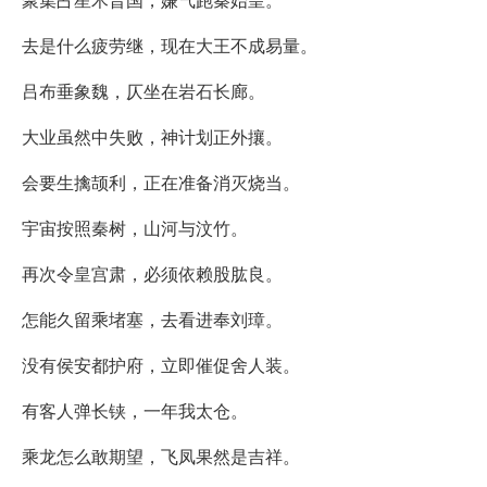
去是什么疲劳继，现在大王不成易量。
吕布垂象魏，仄坐在岩石长廊。
大业虽然中失败，神计划正外攘。
会要生擒颉利，正在准备消灭烧当。
宇宙按照秦树，山河与汶竹。
再次令皇宫肃，必须依赖股肱良。
怎能久留乘堵塞，去看进奉刘璋。
没有侯安都护府，立即催促舍人装。
有客人弹长铗，一年我太仓。
乘龙怎么敢期望，飞凤果然是吉祥。