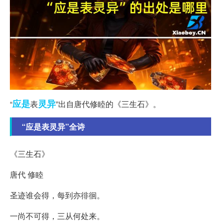
应是
灵异
“
表
”出自唐代修睦的《三生石》。
“应是表灵异”全诗
《三生石》
唐代 修睦
圣迹谁会得，每到亦徘徊。
一尚不可得，三从何处来。