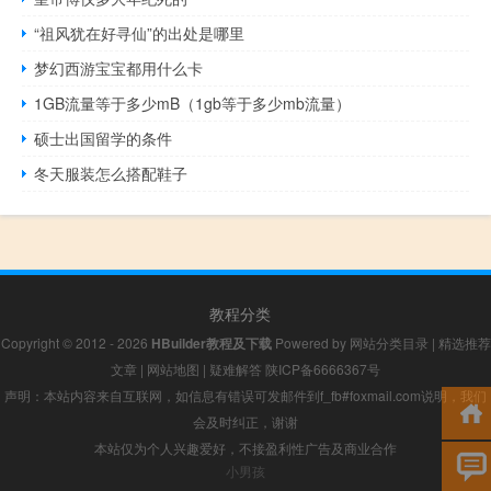
“祖风犹在好寻仙”的出处是哪里
梦幻西游宝宝都用什么卡
1GB流量等于多少mB（1gb等于多少mb流量）
硕士出国留学的条件
冬天服装怎么搭配鞋子
教程分类
Copyright © 2012 - 2026
HBuilder教程及下载
Powered by
网站分类目录
|
精选推荐
文章
|
网站地图
|
疑难解答
陕ICP备6666367号
声明：本站内容来自互联网，如信息有错误可发邮件到f_fb#foxmail.com说明，我们
会及时纠正，谢谢
本站仅为个人兴趣爱好，不接盈利性广告及商业合作
小男孩