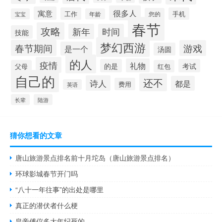
很多人
寓意
工作
手机
您的
宝宝
年龄
春节
攻略
新年
时间
技能
梦幻西游
春节期间
游戏
是一个
汤圆
的人
疫情
礼物
的是
考试
父母
红包
自己的
还不
诗人
都是
费用
英语
长辈
陆游
猜你想看的文章
唐山旅游景点排名前十月坨岛（唐山旅游景点排名）
环球影城春节开门吗
“八十一年往事”的出处是哪里
真正的潜伏者什么梗
皇帝傅仪多大年纪死的