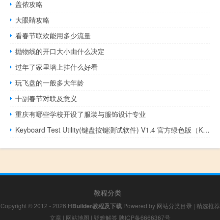
盖侬攻略
大眼睛攻略
看春节联欢能用多少流量
抛物线的开口大小由什么决定
过年了家里墙上挂什么好看
玩飞盘的一般多大年龄
十副春节对联及意义
重庆有哪些学校开设了服装与服饰设计专业
Keyboard Test Utility(键盘按键测试软件) V1.4 官方绿色版（Keyboard Test Utility(键盘按键测试软件) V1.4 官方绿色版功能简介）
教程分类
Copyright © 2012 - 2026
HBuilder教程及下载
Powered by
网站分类目录
|
精选推荐
文章
|
网站地图
|
疑难解答
陕ICP备6666367号