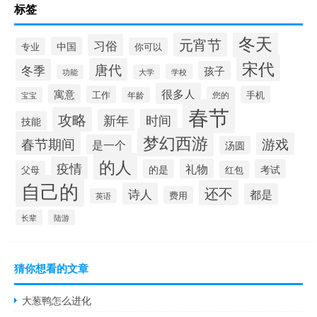
标签
冬天
元宵节
习俗
中国
专业
你可以
宋代
唐代
冬季
孩子
学校
功能
大学
很多人
寓意
工作
手机
您的
宝宝
年龄
春节
攻略
新年
时间
技能
梦幻西游
春节期间
游戏
是一个
汤圆
的人
疫情
礼物
的是
考试
父母
红包
自己的
还不
诗人
都是
费用
英语
长辈
陆游
猜你想看的文章
大葱鸭怎么进化