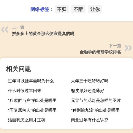
网络标签：
不归
不醉
让你
上一篇
拼多多上的黄金那么便宜是真的吗
下一篇
金融学的考研学校排名
相关问题
过年可以挂年画吗为什么
大年三十吃转转好吗
什么时候过年回来
貂皮厚好还是薄好
“狞瞠俨当户”的出处是哪里
元宵节的花灯是怎样的图片
“匡复属何人”的出处是哪里
“种别踰九流”的出处是哪里
洁面乳怎么用才正确
南北过年有什么讲究