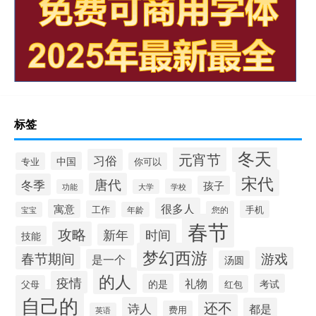
标签
冬天
元宵节
习俗
中国
专业
你可以
宋代
唐代
冬季
孩子
学校
功能
大学
很多人
寓意
工作
手机
您的
宝宝
年龄
春节
攻略
新年
时间
技能
梦幻西游
春节期间
游戏
是一个
汤圆
的人
疫情
礼物
的是
考试
父母
红包
自己的
还不
诗人
都是
费用
英语