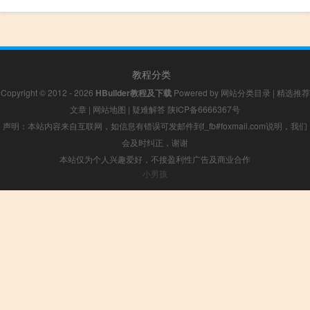
教程分类
Copyright © 2012 - 2026
HBuilder教程及下载
Powered by
网站分类目录
|
精选推荐
文章
|
网站地图
|
疑难解答
陕ICP备6666367号
声明：本站内容来自互联网，如信息有错误可发邮件到f_fb#foxmail.com说明，我们
会及时纠正，谢谢
本站仅为个人兴趣爱好，不接盈利性广告及商业合作
小男孩