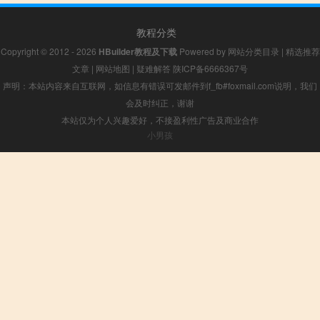
教程分类
Copyright © 2012 - 2026
HBuilder教程及下载
Powered by
网站分类目录
|
精选推荐
文章
|
网站地图
|
疑难解答
陕ICP备6666367号
声明：本站内容来自互联网，如信息有错误可发邮件到f_fb#foxmail.com说明，我们
会及时纠正，谢谢
本站仅为个人兴趣爱好，不接盈利性广告及商业合作
小男孩