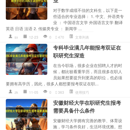
业
对于数学成绩不佳的文科生，以下是一
些适合的专业选择： 1. 中文、外语类专
业 ： 中国语言文学 外国语言文学 翻译
英语 日语 法语 2. 传媒类专业 ： 新闻学 ...
sx
12-23
0
470
文章列表
专科毕业满几年能报考双证在
职研究生深造
在当今职场，很多企业在招聘人才的时
候，都比较看重学历，而且很多在职人
员如果想要提升到更高的职位，也必须
要拥有高学历，因此，很多人都想要报考双证在职...
zk
11-05
0
363
使用技巧
安徽财经大学在职研究生报考
需要具备什么条件
安徽财经大学拥有完善的教学、体育设
施，学习条件良好，生活环境优雅。想