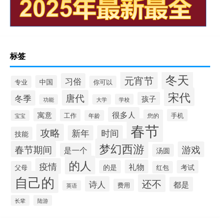
标签
冬天
元宵节
习俗
中国
专业
你可以
宋代
唐代
冬季
孩子
学校
功能
大学
很多人
寓意
工作
手机
您的
宝宝
年龄
春节
攻略
新年
时间
技能
梦幻西游
春节期间
游戏
是一个
汤圆
的人
疫情
礼物
的是
考试
父母
红包
自己的
还不
诗人
都是
费用
英语
长辈
陆游