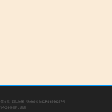
推荐文章
|
网站地图
|
疑难解答
陕ICP备6666367号
，我们会及时纠正，谢谢