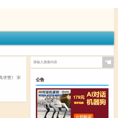
☚
真求赞》 宋
公告