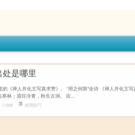
出处是哪里
觉的《禅人并化主写真求赞》。 “用之何限”全诗 《禅人并化主写
点寒林；眉目冷青，秋生古涧。 应...
698
使用技巧