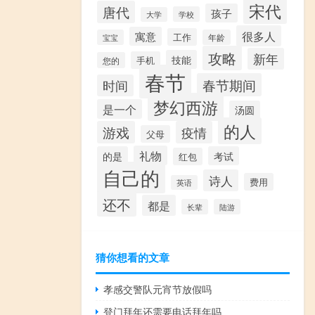
宋代
唐代
孩子
学校
大学
很多人
寓意
工作
宝宝
年龄
攻略
新年
技能
手机
您的
春节
春节期间
时间
梦幻西游
是一个
汤圆
的人
游戏
疫情
父母
礼物
的是
考试
红包
自己的
诗人
费用
英语
还不
都是
长辈
陆游
猜你想看的文章
孝感交警队元宵节放假吗
登门拜年还需要电话拜年吗