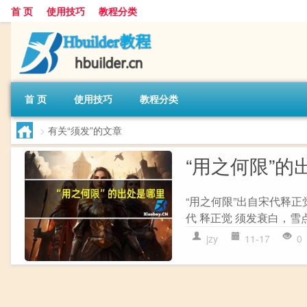
首 页
使用技巧
教程分类
首 页
使用技巧
教程分类
>
有关“须发”的文章
“用之何限”的
“用之何限”出自宋代释正
代 释正觉 须发衰白，雪
jzy
11-17
0