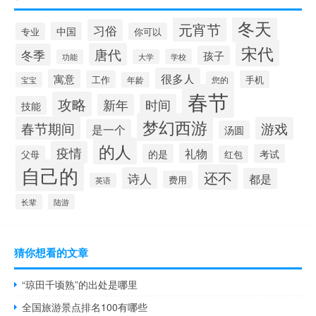
冬天
元宵节
习俗
中国
专业
你可以
宋代
唐代
冬季
孩子
学校
功能
大学
很多人
寓意
工作
手机
您的
宝宝
年龄
春节
攻略
新年
时间
技能
梦幻西游
春节期间
游戏
是一个
汤圆
的人
疫情
礼物
的是
考试
父母
红包
自己的
还不
诗人
都是
费用
英语
长辈
陆游
猜你想看的文章
“琼田千顷熟”的出处是哪里
全国旅游景点排名100有哪些