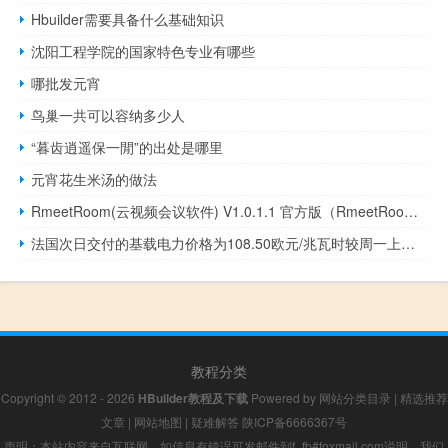
Hbuilder需要具备什么基础知识
沈阳工程学院的国家特色专业有哪些
哪批发元宵
鸟巢一共可以容纳多少人
“暮齿逍遥保一閒”的出处是哪里
元宵花生米汤的做法
RmeetRoom(云视频会议软件) V1.0.1.1 官方版（RmeetRoom(云视频会议软件) V1.0.1.1 官方版功能简介）
法国次日交付的基载电力价格为108.50欧元/兆瓦时较周一上涨124.9%
教程分类
Copyright © 2012 - 2026
HBuilder教程及下载
Powered by
网站分类目录
|
精选推荐
文章
|
网站地图
|
疑难解答
陕ICP备6666367号
声明：本站内容来自互联网，如信息有错误可发邮件到f_fb#foxmail.com说明，我们