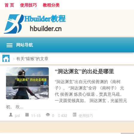
首 页
使用技巧
教程分类
网站导航
>
有关“猿猴”的文章
“洞达渊玄”的出处是哪里
“洞达渊玄”出自元代侯善渊的《南柯
子》。 “洞达渊玄”全诗 《南柯子》 元
代 侯善渊 炼质心猿退，焚真意马疏。
一灵圆觉顿真如。 洞达渊玄，光鉴照元
初。 坎...
jzd
11-15
0
432
使用技巧