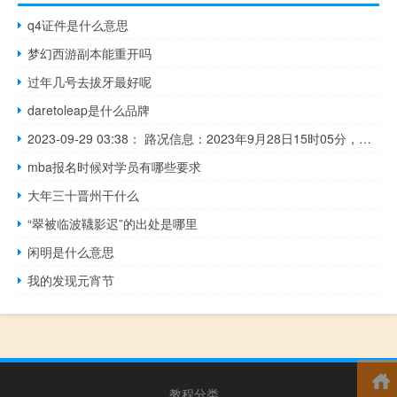
q4证件是什么意思
梦幻西游副本能重开吗
过年几号去拔牙最好呢
daretoleap是什么品牌
2023-09-29 03:38： 路况信息：2023年9月28日15时05分，长张高速益常段迎丰桥收费站附近以西K90至K92处东往西因车流量大造成交通通行缓慢，至29日3时30分已恢复正常通行。Sa85Za ​​​
mba报名时候对学员有哪些要求
大年三十晋州干什么
“翠被临波韈影迟”的出处是哪里
闲明是什么意思
我的发现元宵节
教程分类