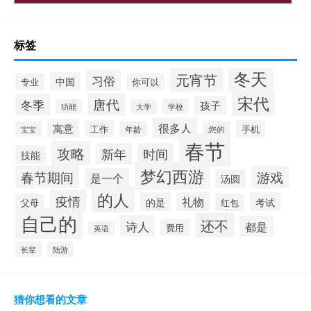
标签
冬天
元宵节
习俗
中国
专业
你可以
宋代
唐代
冬季
孩子
学校
功能
大学
很多人
寓意
工作
手机
您的
宝宝
年龄
春节
攻略
新年
时间
技能
梦幻西游
春节期间
游戏
是一个
汤圆
的人
疫情
礼物
的是
考试
父母
红包
自己的
还不
诗人
都是
费用
英语
长辈
陆游
猜你想看的文章