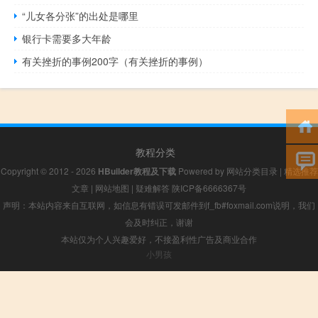
“儿女各分张”的出处是哪里
银行卡需要多大年龄
有关挫折的事例200字（有关挫折的事例）
教程分类
Copyright © 2012 - 2026
HBuilder教程及下载
Powered by
网站分类目录
|
精选推荐
文章
|
网站地图
|
疑难解答
陕ICP备6666367号
声明：本站内容来自互联网，如信息有错误可发邮件到f_fb#foxmail.com说明，我们
会及时纠正，谢谢
本站仅为个人兴趣爱好，不接盈利性广告及商业合作
小男孩