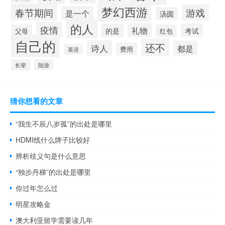
梦幻西游
春节期间
游戏
是一个
汤圆
的人
疫情
礼物
的是
考试
父母
红包
自己的
还不
诗人
都是
费用
英语
长辈
陆游
猜你想看的文章
“我生不辰八岁孤”的出处是哪里
HDMI线什么牌子比较好
辨析歧义句是什么意思
“独步丹梯”的出处是哪里
你过年怎么过
明星攻略金
澳大利亚留学需要读几年