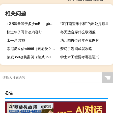
相关问题
1GB流量等于多少mB（1gb等于多少mb流量）
“芷汀南望雁书稀”的出处是哪里
快过年了写什么内容好
冬天适合穿什么敬酒服
太平洋 攻略
幼儿园摊位拜年创意图片
索尼爱立信w999i（索尼爱立信w980）
梦幻手游刷成就攻略
荣威350改装案例（荣威350改装）
学土木工程要考哪些证书
☚
公告