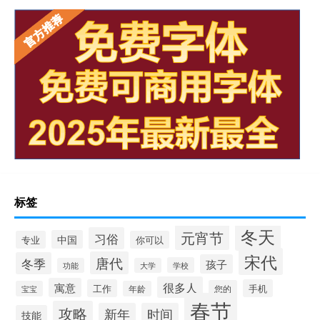
标签
冬天
元宵节
习俗
中国
专业
你可以
宋代
唐代
冬季
孩子
学校
功能
大学
很多人
寓意
工作
手机
您的
宝宝
年龄
春节
攻略
新年
时间
技能