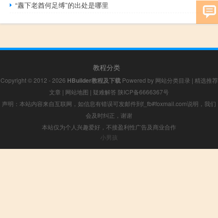
“纛下老酋何足缚”的出处是哪里
教程分类
Copyright © 2012 - 2026
HBuilder教程及下载
Powered by
网站分类目录
|
精选推荐
文章
|
网站地图
|
疑难解答
陕ICP备6666367号
声明：本站内容来自互联网，如信息有错误可发邮件到f_fb#foxmail.com说明，我们
会及时纠正，谢谢
本站仅为个人兴趣爱好，不接盈利性广告及商业合作
小男孩