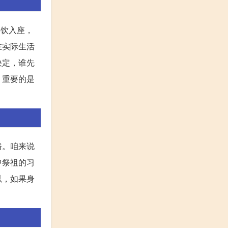
宴饮入座，
在实际生活
决定，谁先
，重要的是
俗。咱来说
中祭祖的习
以，如果身