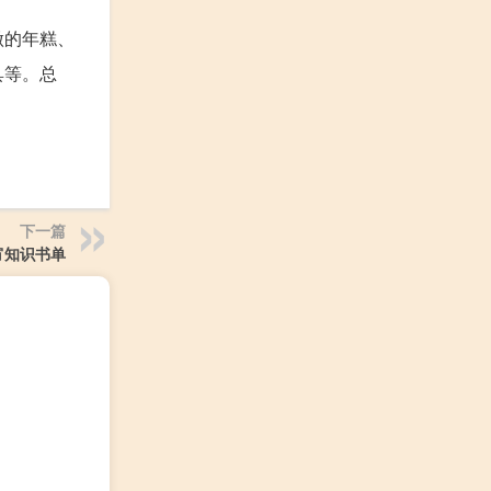
做的年糕、
具等。总
下一篇
宵知识书单