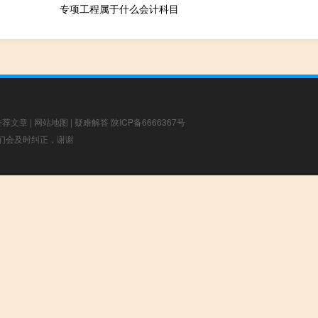
专项工程属于什么会计科目
推荐文章
|
网站地图
|
疑难解答
陕ICP备6666367号
，我们会及时纠正，谢谢