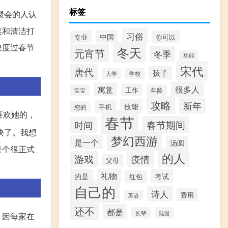
标签
聚会的人认
菜和清洁打
习俗
中国
专业
你可以
快度过春节
冬天
元宵节
冬季
功能
宋代
唐代
孩子
学校
大学
很多人
寓意
工作
宝宝
年龄
攻略
新年
技能
手机
您的
喜欢她的，
春节
春节期间
时间
块了。我想
梦幻西游
是一个
汤圆
是个很正式
的人
游戏
疫情
父母
礼物
的是
考试
红包
自己的
诗人
费用
英语
还不
都是
长辈
陆游
，因每家在