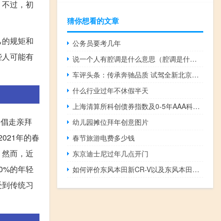
。不过，初
猜你想看的文章
己的规矩和
公务员要考几年
些人可能有
说一个人有腔调是什么意思（腔调是什么意思）
车评头条：传承奔驰品质 试驾全新北京奔驰GLC SUV
什么行业过年不休假半天
上海清算所科创债券指数及0-5年AAA科创债券指数今日发布
提倡走亲拜
幼儿园摊位拜年创意图片
021年的春
春节旅游电费多少钱
。然而，近
东京迪士尼过年几点开门
0%的年轻
如何评价东风本田新CR-V以及东风本田新CR-V的动力
受到传统习