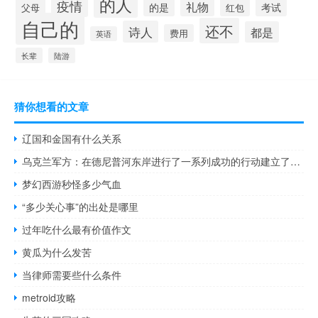
的人
疫情
礼物
的是
考试
父母
红包
自己的
还不
诗人
都是
费用
英语
长辈
陆游
猜你想看的文章
辽国和金国有什么关系
乌克兰军方：在德尼普河东岸进行了一系列成功的行动建立了几个桥头堡
梦幻西游秒怪多少气血
“多少关心事”的出处是哪里
过年吃什么最有价值作文
黄瓜为什么发苦
当律师需要些什么条件
metroid攻略