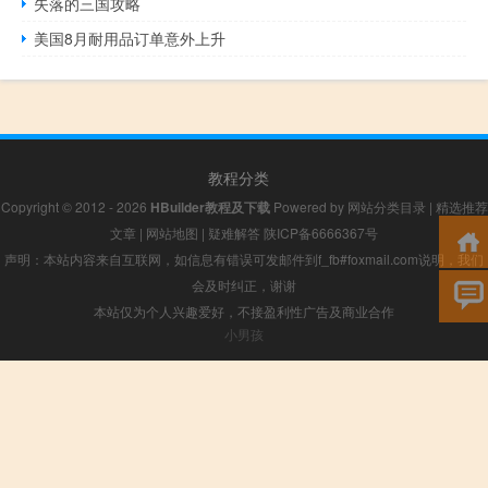
失落的三国攻略
美国8月耐用品订单意外上升
教程分类
Copyright © 2012 - 2026
HBuilder教程及下载
Powered by
网站分类目录
|
精选推荐
文章
|
网站地图
|
疑难解答
陕ICP备6666367号
声明：本站内容来自互联网，如信息有错误可发邮件到f_fb#foxmail.com说明，我们
会及时纠正，谢谢
本站仅为个人兴趣爱好，不接盈利性广告及商业合作
小男孩