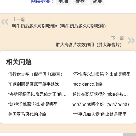
网络标签：
电脑
硬盘
蓝屏
上一篇
喝牛奶后多久可以吃维c（喝牛奶后多久可以吃药）
下一篇
胖大海含片功效作用（胖大海含片）
相关问题
假行僧古筝（假行僧 张赫宣）
“不惟寿永过松筠”的出处是哪里
车辆刮蹭是否属于肇事逃逸
moe dance攻略
“亦犹即绍圣以侮元佑之正”的出处是哪里
通过在职研获得的mba会被认可吗
“短棹泛桃源”的出处是哪里
win7 win8哪个好（win7 win8）
美国亚马逊代购攻略
“世事几如人意”的出处是哪里