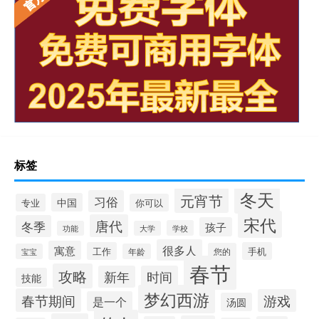
标签
冬天
元宵节
习俗
中国
专业
你可以
宋代
唐代
冬季
孩子
学校
功能
大学
很多人
寓意
工作
手机
您的
宝宝
年龄
春节
攻略
新年
时间
技能
梦幻西游
春节期间
游戏
是一个
汤圆