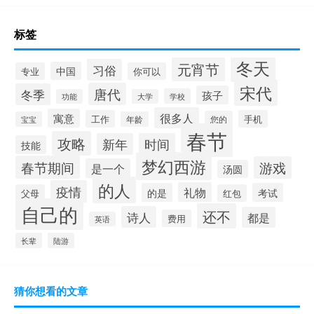
标签
冬天
元宵节
习俗
中国
专业
你可以
宋代
唐代
冬季
孩子
学校
功能
大学
很多人
寓意
工作
手机
您的
宝宝
年龄
春节
攻略
新年
时间
技能
梦幻西游
春节期间
游戏
是一个
汤圆
的人
疫情
礼物
的是
考试
父母
红包
自己的
还不
诗人
都是
费用
英语
长辈
陆游
猜你想看的文章