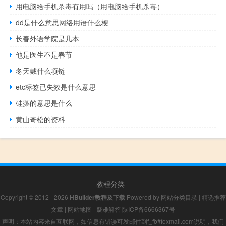
用电脑给手机杀毒有用吗（用电脑给手机杀毒）
dd是什么意思网络用语什么梗
长春外语学院是几本
他是医生不是春节
冬天戴什么项链
etc标签已失效是什么意思
硅藻的意思是什么
黄山奇松的资料
教程分类
Copyright © 2012 - 2026
HBuilder教程及下载
Powered by
网站分类目录
|
精选推荐
文章
|
网站地图
|
疑难解答
陕ICP备6666367号
声明：本站内容来自互联网，如信息有错误可发邮件到f_fb#foxmail.com说明，我们