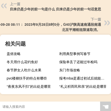
上一篇
归来仍是少年的前一句是什么 归来仍是少年的前一句话意思
下一篇
3-09-28 08:11： 2023年9月28日8时0分，G40沪陕高速南通段南通
北至平潮枢纽限速取消。 ​​​
相关问题
盖侬攻略
利用典型事例写春节
冬天用什么花钓鱼好
保险单丢了还能过年检吗
春节胖女人吃什么水果
东门市场攻略
pvc楼梯扶手的特点有哪些
报考mba是通过初试后就能够被录取吗
“夜夜东风不扫”的出处是哪里
“札义积而民和亲”的出处是哪里
☚