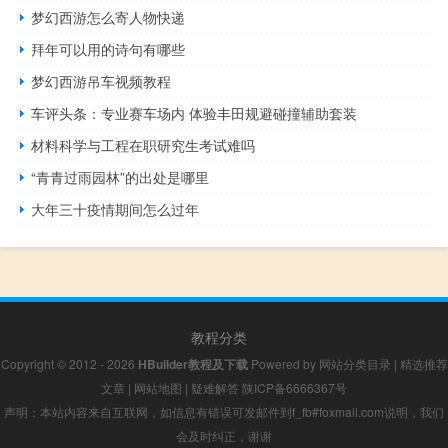
梦幻西游怎么寄人物快递
拜年可以用的诗句有哪些
梦幻西游吊车视频教程
车评头条：专业赛车场内 体验丰田规避碰撞辅助套装
材料科学与工程在职研究生考试难吗
“青青过雨园林”的出处是哪里
大年三十疫情期间怎么过年
教程分类
Copyright © 2012 - 2026
HBuilder教程及下载
Powered by
网站分类目录
|
精选推荐
文章
|
网站地图
|
疑难解答
陕ICP备6666367号
声明：本站内容来自互联网，如信息有错误可发邮件到f_fb#foxmail.com说明，我们
会及时纠正，谢谢