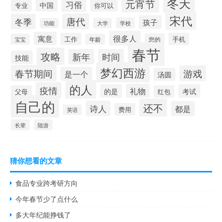
冬天
元宵节
习俗
中国
专业
你可以
宋代
唐代
冬季
孩子
学校
功能
大学
很多人
寓意
工作
手机
您的
宝宝
年龄
春节
攻略
新年
时间
技能
梦幻西游
春节期间
游戏
是一个
汤圆
的人
疫情
礼物
的是
考试
父母
红包
自己的
还不
诗人
都是
费用
英语
长辈
陆游
猜你想看的文章
食品专业跨考研方向
今年春节少了点什么
多大年纪能挣钱了