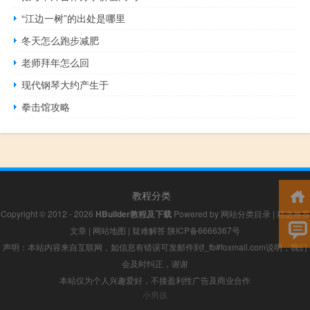
“江边一树”的出处是哪里
冬天怎么跑步减肥
老师拜年怎么回
现代钢琴大约产生于
拳击馆攻略
教程分类
Copyright © 2012 - 2026
HBuilder教程及下载
Powered by
网站分类目录
|
精选推荐
文章
|
网站地图
|
疑难解答
陕ICP备6666367号
声明：本站内容来自互联网，如信息有错误可发邮件到f_fb#foxmail.com说明，我们
会及时纠正，谢谢
本站仅为个人兴趣爱好，不接盈利性广告及商业合作
小男孩