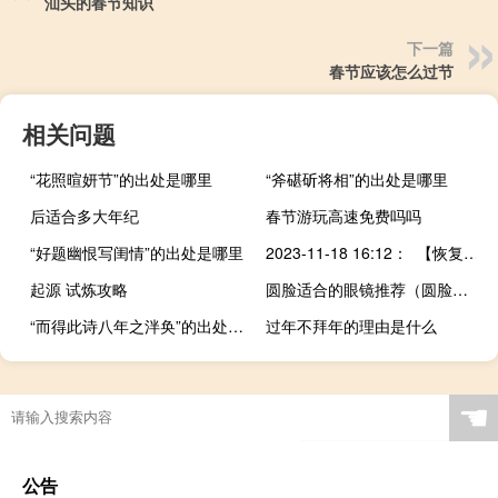
汕头的春节知识
下一篇
春节应该怎么过节
相关问题
“花照暄妍节”的出处是哪里
“斧碪斫将相”的出处是哪里
后适合多大年纪
春节游玩高速免费吗吗
“好题幽恨写闺情”的出处是哪里
2023-11-18 16:12： 【恢复】G2211长延高速霍永东段，霍州至永和方向，霍州西收费站与汾西收费站之间，K175+600处，小轿车追尾大货车事故处理完毕。 ​​​
起源 试炼攻略
圆脸适合的眼镜推荐（圆脸适合的眼镜）
“而得此诗八年之泮奂”的出处是哪里
过年不拜年的理由是什么
☚
公告