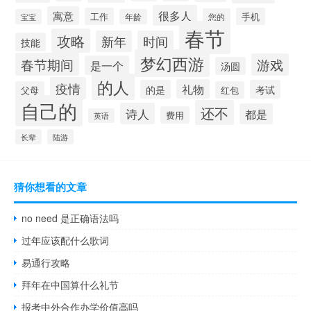
很多人
寓意
工作
手机
您的
宝宝
年龄
春节
攻略
新年
时间
技能
梦幻西游
春节期间
游戏
是一个
汤圆
的人
疫情
礼物
的是
考试
父母
红包
自己的
还不
诗人
都是
费用
英语
长辈
陆游
猜你想看的文章
no need 是正确语法吗
过年应该配什么歌词
易通行攻略
拜年在中国算什么礼节
报考中外合作办学价值高吗