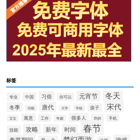
标签
冬天
元宵节
习俗
中国
专业
你可以
宋代
唐代
冬季
孩子
学校
功能
大学
很多人
寓意
工作
手机
您的
宝宝
年龄
春节
攻略
新年
时间
技能
梦幻西游
春节期间
游戏
是一个