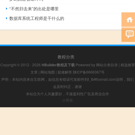
“不然归去来”的出处是哪里
数据库系统工程师是干什么的
教程分类
Copyright © 2012 - 2026
HBuilder教程及下载
Powered by
网站分类目录
|
精选推荐
文章
|
网站地图
|
疑难解答
陕ICP备6666367号
声明：本站内容来自互联网，如信息有错误可发邮件到f_fb#foxmail.com说明，我们
会及时纠正，谢谢
本站仅为个人兴趣爱好，不接盈利性广告及商业合作
小男孩