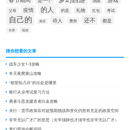
汤圆
的人
疫情
礼物
的是
考试
父母
红包
自己的
还不
诗人
都是
费用
英语
长辈
陆游
猜你想看的文章
战车少女1-3攻略
冬天夜爬黄山攻略
“相望知几许”的出处是哪里
银行从业考试复习方法
勇者斗恶龙建造者白金攻略
央行：货币政策应对超预期挑战和变化仍然有充足的政策空间
非学无以广才广的意思（夫学须静也才须学也非学无以广才）
梦幻西游会断环吗