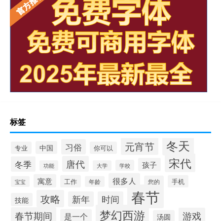
标签
冬天
元宵节
习俗
中国
专业
你可以
宋代
唐代
冬季
孩子
学校
功能
大学
很多人
寓意
工作
手机
您的
宝宝
年龄
春节
攻略
新年
时间
技能
梦幻西游
春节期间
游戏
是一个
汤圆