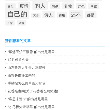
的人
疫情
礼物
的是
考试
父母
红包
自己的
还不
诗人
都是
费用
英语
长辈
陆游
猜你想看的文章
“锻炼玉炉三涧雪”的出处是哪里
12月份多少天
山东鲁东大学是几本院校
徽数是谁提出来的
手抄报怎么简单画元宵节
花香维也纳(关于花香维也纳简述)
“客思未遑宁”的出处是哪里
“才尽极知诗草草”的出处是哪里