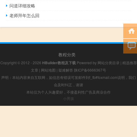
问道详细攻略
老师拜年怎么回
教程分类
Copyright © 2012 - 2026
HBuilder教程及下载
Powered by
网站分类目录
|
精选推荐
文章
|
网站地图
|
疑难解答
陕ICP备6666367号
声明：本站内容来自互联网，如信息有错误可发邮件到f_fb#foxmail.com说明，我们
会及时纠正，谢谢
本站仅为个人兴趣爱好，不接盈利性广告及商业合作
小男孩