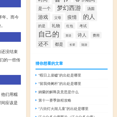
梦幻西游
是一个
汤圆
的人
游戏
疫情
拜年。而今
父母
险。
礼物
的是
考试
红包
自己的
诗人
费用
英语
还不
都是
长辈
陆游
情还没结束
们的一些传
猜你想看的文章
“暇日上崖巘”的出处是哪里
“留我倚阑杆”的出处是哪里
納蘭的解释及意思是什么
，他们用糯
第十一赛季旅程攻略
时间应该是
“六街灯火闹儿童”的出处是哪里
江小白多少度图片（江小白多少度）