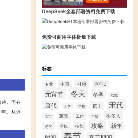
DeepSeek全套部署资料免费下载
免费可商用字体批量下载
标签
习俗
中国
专业
你可以
冬天
元宵节
冬季
功能
沟通。但在
宋代
唐代
孩子
学校
大学
过年。从这
很多人
寓意
工作
宝宝
年龄
攻略
新年
技能
手机
您的
春节
春节期间
时间