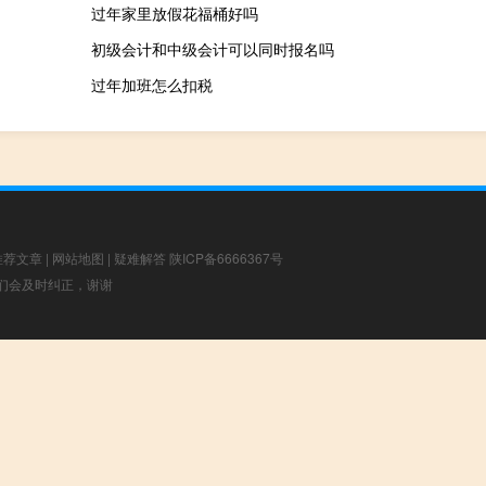
过年家里放假花福桶好吗
初级会计和中级会计可以同时报名吗
过年加班怎么扣税
推荐文章
|
网站地图
|
疑难解答
陕ICP备6666367号
，我们会及时纠正，谢谢