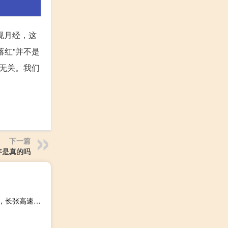
现月经，这
红”并不是
无关。我们
下一篇
年是真的吗
2023-09-29 03:38： 路况信息：2023年9月28日15时05分，长张高速益常段迎丰桥收费站附近以西K90至K92处东往西因车流量大造成交通通行缓慢，至29日3时30分已恢复正常通行。Sa85Za ​​​