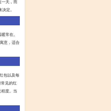
这一天，而
来决定。
温暖常在。
好寓意，适合
红包以及每
些常见的红
近程度。当