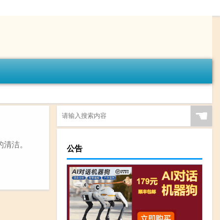
☚
的清洁。
公告