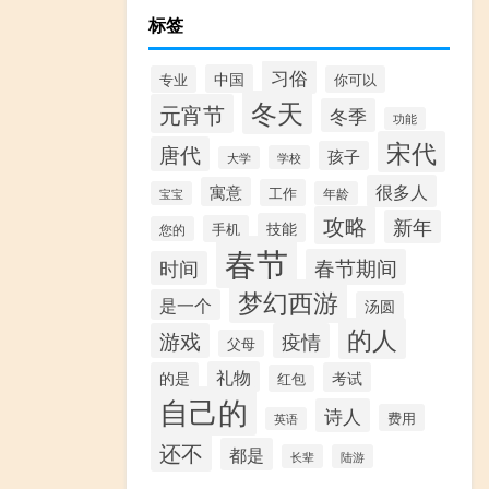
标签
习俗
中国
专业
你可以
冬天
元宵节
冬季
功能
宋代
唐代
孩子
学校
大学
很多人
寓意
工作
宝宝
年龄
攻略
新年
技能
手机
您的
春节
春节期间
时间
梦幻西游
是一个
汤圆
的人
游戏
疫情
父母
礼物
的是
考试
红包
自己的
诗人
费用
英语
还不
都是
长辈
陆游