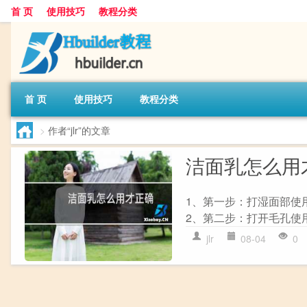
首 页
使用技巧
教程分类
首 页
使用技巧
教程分类
>
作者“jlr”的文章
洁面乳怎么用
1、第一步：打湿面部使
2、第二步：打开毛孔使用
jlr
08-04
0