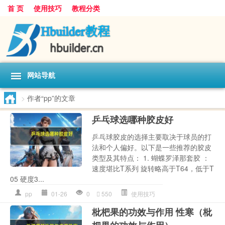
首 页
使用技巧
教程分类
网站导航
>
作者“pp”的文章
乒乓球选哪种胶皮好
乒乓球胶皮的选择主要取决于球员的打
法和个人偏好。以下是一些推荐的胶皮
类型及其特点： 1. 蝴蝶罗泽那套胶 ：
速度堪比T系列 旋转略高于T64，低于T
05 硬度3...
pp
01-26
0
550
使用技巧
枇杷果的功效与作用 性寒（枇