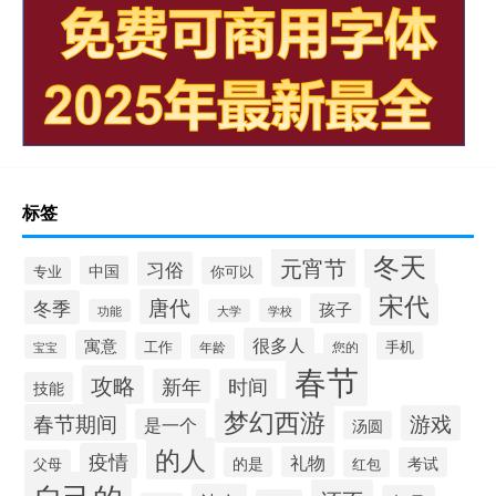
标签
冬天
元宵节
习俗
中国
专业
你可以
宋代
唐代
冬季
孩子
学校
功能
大学
很多人
寓意
工作
手机
您的
宝宝
年龄
春节
攻略
新年
时间
技能
梦幻西游
春节期间
游戏
是一个
汤圆
的人
疫情
礼物
的是
考试
父母
红包