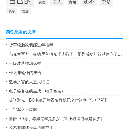
自己的
还不
诗人
都是
费用
英语
长辈
陆游
猜你想看的文章
货车轮胎改装能过年检吗
乌克兰军方：在德尼普河东岸进行了一系列成功的行动建立了几个桥头堡
一级建造师怎么样
什么诛笔伐的成语
数学厉害的人五大特征
电子签名在线生成（电子签名）
英诺激光：BC电池开膜设备样机已交付给客户进行验证
十字军之王攻略
肌酐180肾小球滤过率是多少（肾小球滤过率是多少）
长春有哪些大学招研究生