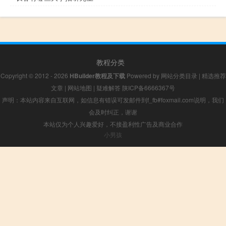
教程分类
Copyright © 2012 - 2026
HBuilder教程及下载
Powered by
网站分类目录
|
精选推荐
文章
|
网站地图
|
疑难解答
陕ICP备6666367号
声明：本站内容来自互联网，如信息有错误可发邮件到f_fb#foxmail.com说明，我们
会及时纠正，谢谢
本站仅为个人兴趣爱好，不接盈利性广告及商业合作
小男孩