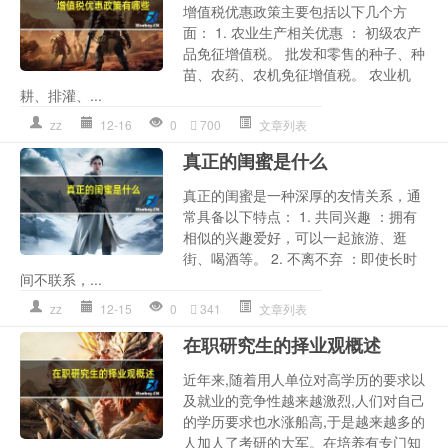
增值税优惠政策主要包括以下几个方
面： 1. 农业生产相关优惠 ： 初级农产
品免征增值税。 批发和零售的种子、种
苗、农药、农机免征增值税。 农业机
耕、排灌、...
zz
12-16
0
700
文章列表
真正的闺蜜是什么
真正的闺蜜是一种深厚的友情关系，通
常具备以下特点： 1. 共同兴趣 ：拥有
相似的兴趣爱好，可以一起旅游、逛
街、喝酒等。 2. 不离不弃 ：即使长时
间不联系，...
zz
12-15
0
341
文章列表
在职研究生的择业观概述
近年来,随着用人单位对高学历的要求以
及就业的竞争性越来越激烈,人们对自己
的学历要求也水涨船高,于是越来越多的
人加人了考研的大军。在培养有专门知