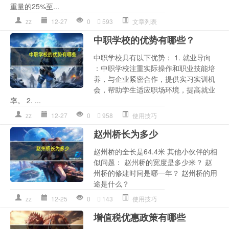
重量的25%至...
zz
12-27
0
593
文章列表
中职学校的优势有哪些？
中职学校具有以下优势： 1. 就业导向
：中职学校注重实际操作和职业技能培
养，与企业紧密合作，提供实习实训机
会，帮助学生适应职场环境，提高就业
率。 2. ...
zz
12-27
0
958
使用技巧
赵州桥长为多少
赵州桥的全长是64.4米 其他小伙伴的相
似问题： 赵州桥的宽度是多少米？ 赵
州桥的修建时间是哪一年？ 赵州桥的用
途是什么？
zz
12-25
0
143
使用技巧
增值税优惠政策有哪些