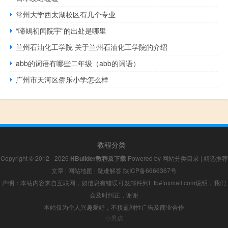
常州大学西太湖校区有几个专业
“啼鴂初闻院宇”的出处是哪里
兰州石油化工学院 关于兰州石油化工学院的介绍
abb的词语有哪些二年级（abb的词语）
广州市天河区侨乐小学怎么样
教程分类
Copyright © 2012 - 2026
HBuilder教程及下载
Powered by
网站分类目录
|
精选推荐
文章
|
网站地图
|
疑难解答
陕ICP备6666367号
声明：本站内容来自互联网，如信息有错误可发邮件到f_fb#foxmail.com说明，我们
会及时纠正，谢谢
本站仅为个人兴趣爱好，不接盈利性广告及商业合作
小男孩