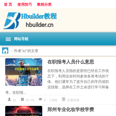
首 页
使用技巧
教程分类
网站导航
>
作者“zz”的文章
在职报考人员什么意思
在职报考人员指的是那些已经在工作状
态下，利用业余时间参加各类考试的个
体。他们通常为了提升自己的学历或职
业技能，选择在工作之余进行学习和备
考。在职报...
zz
01-10
0
656
文章列表
郑州专业化妆学校学费