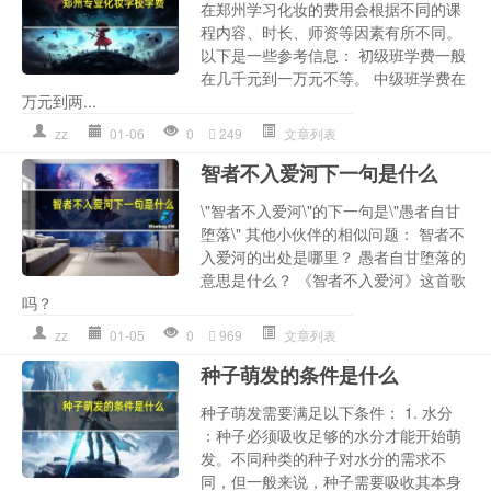
在郑州学习化妆的费用会根据不同的课
程内容、时长、师资等因素有所不同。
以下是一些参考信息： 初级班学费一般
在几千元到一万元不等。 中级班学费在
万元到两...
zz
01-06
0
249
文章列表
智者不入爱河下一句是什么
\"智者不入爱河\"的下一句是\"愚者自甘
堕落\" 其他小伙伴的相似问题： 智者不
入爱河的出处是哪里？ 愚者自甘堕落的
意思是什么？ 《智者不入爱河》这首歌
吗？
zz
01-05
0
969
文章列表
种子萌发的条件是什么
种子萌发需要满足以下条件： 1. 水分
：种子必须吸收足够的水分才能开始萌
发。不同种类的种子对水分的需求不
同，但一般来说，种子需要吸收其本身