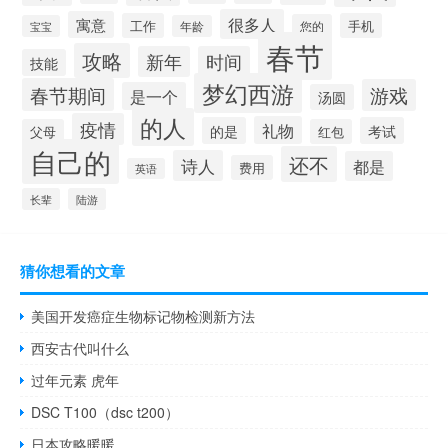
很多人
寓意
工作
手机
您的
宝宝
年龄
春节
攻略
新年
时间
技能
梦幻西游
春节期间
游戏
是一个
汤圆
的人
疫情
礼物
的是
考试
父母
红包
自己的
还不
诗人
都是
费用
英语
长辈
陆游
猜你想看的文章
美国开发癌症生物标记物检测新方法
西安古代叫什么
过年元素 虎年
DSC T100（dsc t200）
日本攻略暖暖