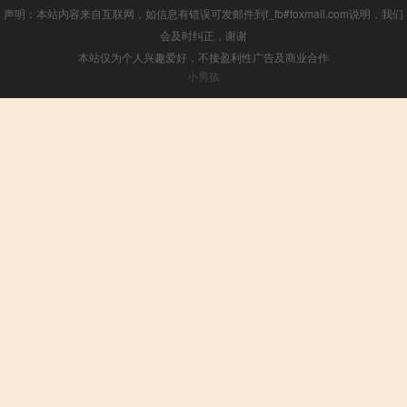
声明：本站内容来自互联网，如信息有错误可发邮件到f_fb#foxmail.com说明，我们
会及时纠正，谢谢
本站仅为个人兴趣爱好，不接盈利性广告及商业合作
小男孩