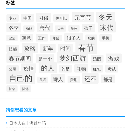
标签
冬天
元宵节
习俗
中国
专业
你可以
宋代
唐代
冬季
孩子
学校
功能
大学
很多人
寓意
工作
手机
您的
宝宝
年龄
春节
攻略
新年
时间
技能
梦幻西游
春节期间
游戏
是一个
汤圆
的人
疫情
礼物
的是
考试
父母
红包
自己的
还不
诗人
都是
费用
英语
长辈
陆游
猜你想看的文章
日本人在非洲过年吗