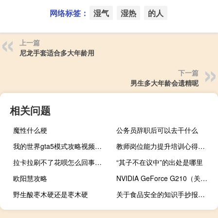
网络标签：
湿气
湿热
的人
上一篇
尼龙手套适合多大年龄用
下一篇
男生多大年龄会遗精呢
相关问题
魔性什么梗
公务员辞职后可以去干什么
我的世界gta5模式攻略视频攻略视频攻略
教师岗位能力提升培训心得体会
拉卡拉刷不了花呗怎么回事（拉卡拉刷不了花呗怎么回事）
“其子不在议中”的出处是哪里
欧阳慧攻略
NVIDIA GeForce G210（关于NVIDIA GeForce G210的介绍）
野生酸枣木硬还是枣木硬
关于食品安全的知识手抄报（关于食品安全的知识）