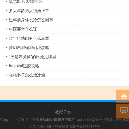
笔芯05和07哪个细
多大年龄男人结婚正常
过年前身体发冷怎么回事
中医要考什么证
过年吃烤肉有什么寓意
梦幻西游端游幻境攻略
“应是表灵异”的出处是哪里
hospital逃脱攻略
金桔冬天怎么放冰箱
教程分类
Copyright © 2012 - 2026
HBuilder教程及下载
Powered by
网站分类目录
|
精选推荐
文章
|
网站地图
|
疑难解答
陕ICP备6666367号