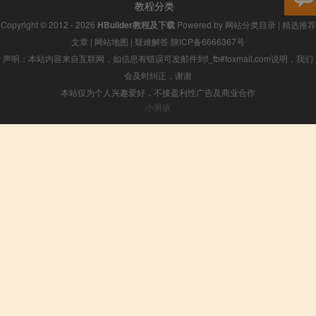
教程分类
Copyright © 2012 - 2026
HBuilder教程及下载
Powered by
网站分类目录
|
精选推荐
文章
|
网站地图
|
疑难解答
陕ICP备6666367号
声明：本站内容来自互联网，如信息有错误可发邮件到f_fb#foxmail.com说明，我们
会及时纠正，谢谢
本站仅为个人兴趣爱好，不接盈利性广告及商业合作
小男孩