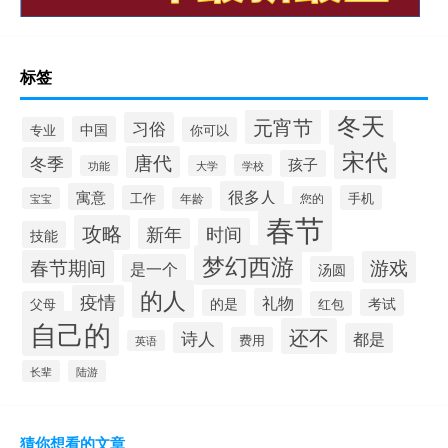
标签
冬天
元宵节
习俗
中国
专业
你可以
宋代
唐代
冬季
孩子
学校
功能
大学
很多人
寓意
工作
手机
您的
宝宝
年龄
春节
攻略
新年
时间
技能
梦幻西游
春节期间
游戏
是一个
汤圆
的人
疫情
礼物
的是
考试
父母
红包
自己的
还不
诗人
都是
费用
英语
长辈
陆游
猜你想看的文章