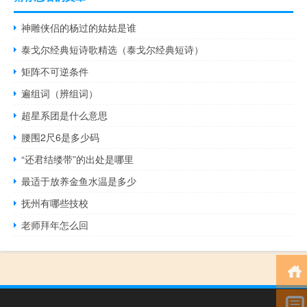
神雕侠侣的杨过的姑姑是谁
泰戈尔经典短诗歌精选（泰戈尔经典短诗）
矩阵不可逆条件
遍组词（辨组词）
超星系团是什么意思
腰围2尺6是多少码
“还君结缕带”的出处是哪里
最适于放养金鱼水温是多少
抚州有哪些技校
老师拜年怎么回