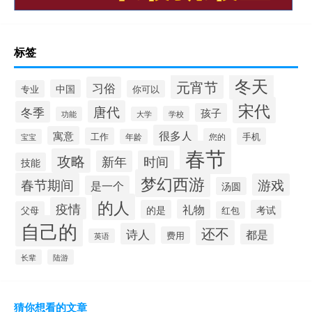
标签
冬天
元宵节
习俗
中国
专业
你可以
宋代
唐代
冬季
孩子
学校
功能
大学
很多人
寓意
工作
手机
您的
宝宝
年龄
春节
攻略
新年
时间
技能
梦幻西游
春节期间
游戏
是一个
汤圆
的人
疫情
礼物
的是
考试
父母
红包
自己的
还不
诗人
都是
费用
英语
长辈
陆游
猜你想看的文章