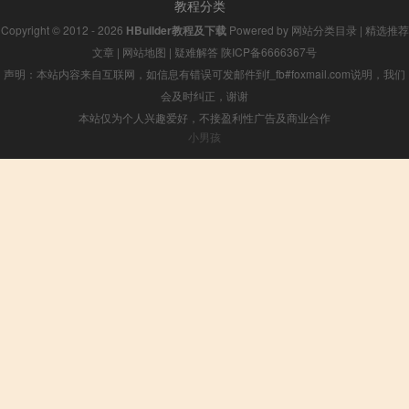
教程分类
Copyright © 2012 - 2026
HBuilder教程及下载
Powered by
网站分类目录
|
精选推荐
文章
|
网站地图
|
疑难解答
陕ICP备6666367号
声明：本站内容来自互联网，如信息有错误可发邮件到f_fb#foxmail.com说明，我们
会及时纠正，谢谢
本站仅为个人兴趣爱好，不接盈利性广告及商业合作
小男孩