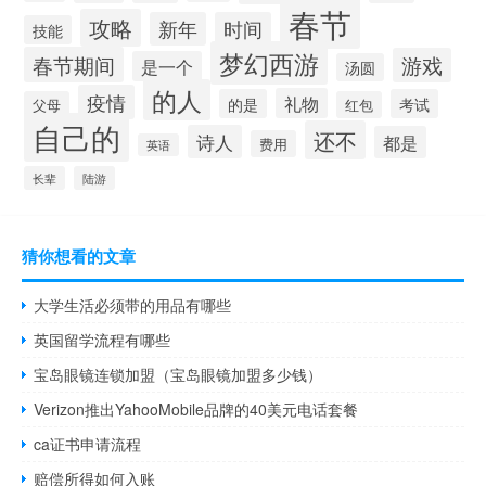
春节
攻略
新年
时间
技能
梦幻西游
春节期间
游戏
是一个
汤圆
的人
疫情
礼物
的是
考试
父母
红包
自己的
还不
诗人
都是
费用
英语
长辈
陆游
猜你想看的文章
大学生活必须带的用品有哪些
英国留学流程有哪些
宝岛眼镜连锁加盟（宝岛眼镜加盟多少钱）
Verizon推出YahooMobile品牌的40美元电话套餐
ca证书申请流程
赔偿所得如何入账