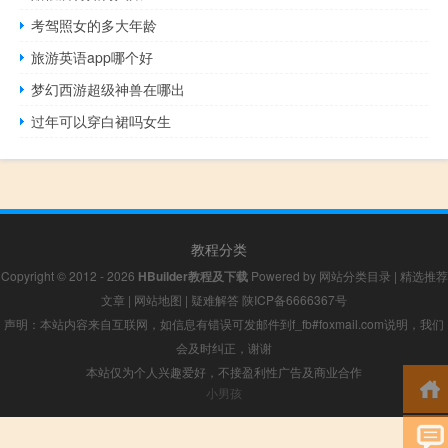
考驾照女的多大年龄
旅游英语app哪个好
梦幻西游超级神兽在哪出
过年可以穿白裙吗女生
教程分类
Copyright © 2012 - 2026
HBuilder教程及下载
Powered by
网站分类目录
|
精选推荐
文章
|
网站地图
|
疑难解答
陕ICP备6666367号
声明：本站内容来自互联网，如信息有错误可发邮件到f_fb#foxmail.com说明，我们
会及时纠正，谢谢
本站仅为个人兴趣爱好，不接盈利性广告及商业合作
小男孩