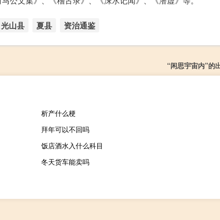
司马公文集》、《稽古录》、《涑水记闻》、《潜虚》等。
光山县
夏县
资治通鉴
“闲思宇宙内”的
析产什么梗
拜年可以不回吗
饭店酒水入什么科目
冬天货车能卖吗