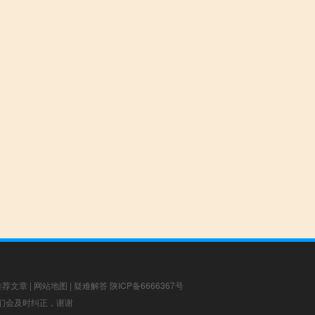
推荐文章
|
网站地图
|
疑难解答
陕ICP备6666367号
，我们会及时纠正，谢谢