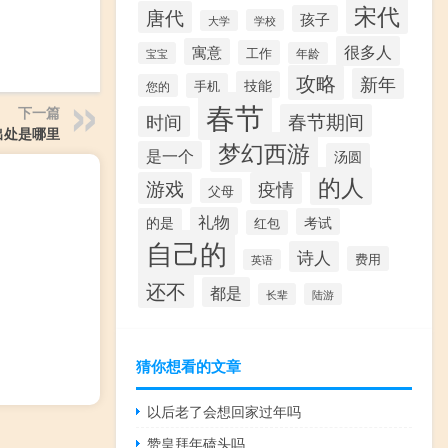
宋代
唐代
孩子
学校
大学
很多人
寓意
工作
宝宝
年龄
攻略
新年
技能
手机
您的
春节
下一篇
春节期间
时间
出处是哪里
梦幻西游
是一个
汤圆
的人
游戏
疫情
父母
礼物
的是
考试
红包
自己的
诗人
费用
英语
还不
都是
长辈
陆游
猜你想看的文章
以后老了会想回家过年吗
赞皇拜年磕头吗