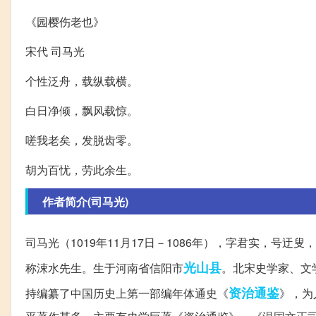
《园樱伤老也》
宋代 司马光
个性泛舟，载纵载横。
白日净倾，飘风载惊。
嗟我老矣，发脱齿零。
胡为百忧，劳此余生。
作者简介(司马光)
司马光（1019年11月17日－1086年），字君实，号迂叟
光山县
称涑水先生。生于河南省信阳市
。北宋史学家、文
资治通鉴
持编纂了中国历史上第一部编年体通史《
》，为