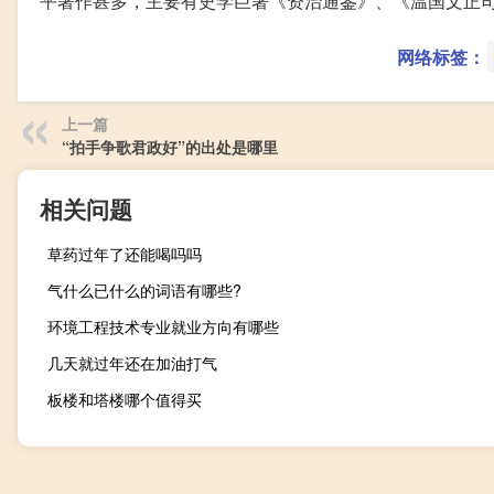
平著作甚多，主要有史学巨著《资治通鉴》、《温国文正
网络标签：
上一篇
“拍手争歌君政好”的出处是哪里
相关问题
草药过年了还能喝吗吗
气什么已什么的词语有哪些?
环境工程技术专业就业方向有哪些
几天就过年还在加油打气
板楼和塔楼哪个值得买