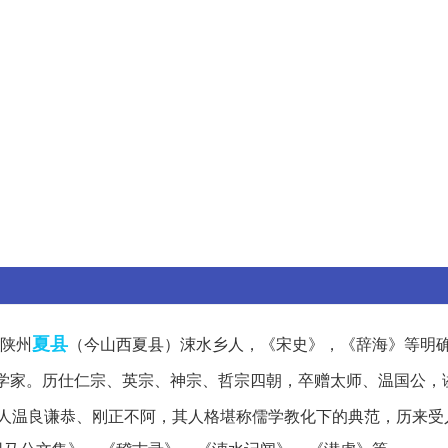
夏县
，陕州
（今山西夏县）涑水乡人，《宋史》，《辞海》等明
学家。历仕仁宗、英宗、神宗、哲宗四朝，卒赠太师、温国公，
人温良谦恭、刚正不阿，其人格堪称儒学教化下的典范，历来受