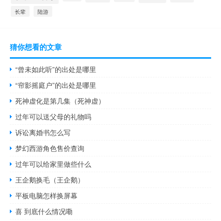
长辈
陆游
猜你想看的文章
“曾未如此听”的出处是哪里
“帘影摇庭户”的出处是哪里
死神虚化是第几集（死神虚）
过年可以送父母的礼物吗
诉讼离婚书怎么写
梦幻西游角色售价查询
过年可以给家里做些什么
王企鹅换毛（王企鹅）
平板电脑怎样换屏幕
喜 到底什么情况嘞