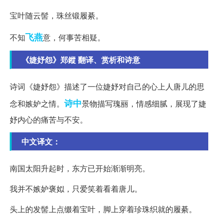
宝叶随云髻，珠丝锻履綦。
飞燕
不知
意，何事苦相疑。
《婕妤怨》郑鏦 翻译、赏析和诗意
诗词《婕妤怨》描述了一位婕妤对自己的心上人唐儿的思
诗中
念和嫉妒之情。
景物描写瑰丽，情感细腻，展现了婕
妤内心的痛苦与不安。
中文译文：
南国太阳升起时，东方已开始渐渐明亮。
我并不嫉妒褒姒，只爱笑着看着唐儿。
头上的发髻上点缀着宝叶，脚上穿着珍珠织就的履綦。