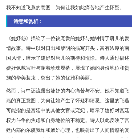
我不知道飞燕的意图，为何让我如此痛苦地产生怀疑。
诗意和赏析：
《婕妤怨》描绘了一位被宠爱的婕妤与她钟情于唐儿的爱
情故事。诗中以对日出和黎明的描写开头，富有浓厚的南
国风情，暗示了婕妤对唐儿的期待和憧憬。诗人通过描述
婕妤佩戴宝叶与穿着珍珠履綦，展现了她的身份地位和贵
族的华美装束，突出了她的优雅和美丽。
然而，诗中还流露出婕妤的内心痛苦与不安。她不知道飞
燕的真正意图，为何让她产生了怀疑和猜忌。这里的飞燕
可能指的是宫廷中的其他女官或宠妃，暗示了婕妤对宫廷
权力斗争的焦虑和自身地位的不稳定。诗人以此反映了宫
廷内部的尔虞我诈和嫉妒心理，也映射出了人间情感的复