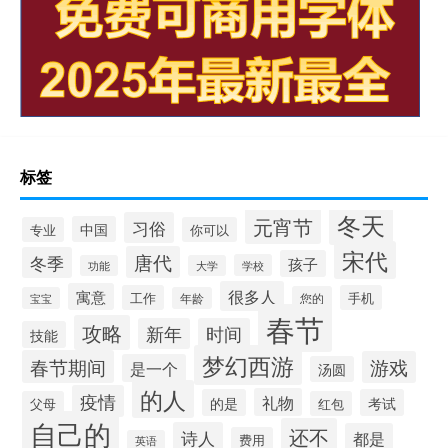
标签
冬天
元宵节
习俗
中国
专业
你可以
宋代
唐代
冬季
孩子
学校
功能
大学
很多人
寓意
工作
手机
您的
宝宝
年龄
春节
攻略
新年
时间
技能
梦幻西游
春节期间
游戏
是一个
汤圆
的人
疫情
礼物
的是
考试
父母
红包
自己的
还不
诗人
都是
费用
英语