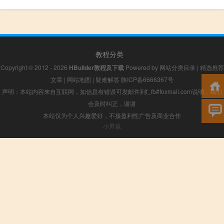
教程分类
Copyright © 2012 - 2026
HBuilder教程及下载
Powered by
网站分类目录
|
精选推荐
文章
|
网站地图
|
疑难解答
陕ICP备6666367号
声明：本站内容来自互联网，如信息有错误可发邮件到f_fb#foxmail.com说明，我们
会及时纠正，谢谢
本站仅为个人兴趣爱好，不接盈利性广告及商业合作
小男孩