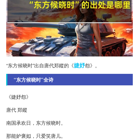
婕妤
“东方候晓时”出自唐代郑鏦的《
怨》。
“东方候晓时”全诗
《婕妤怨》
唐代 郑鏦
南国承欢日，东方候晓时。
那能妒褒姒，只爱笑唐儿。