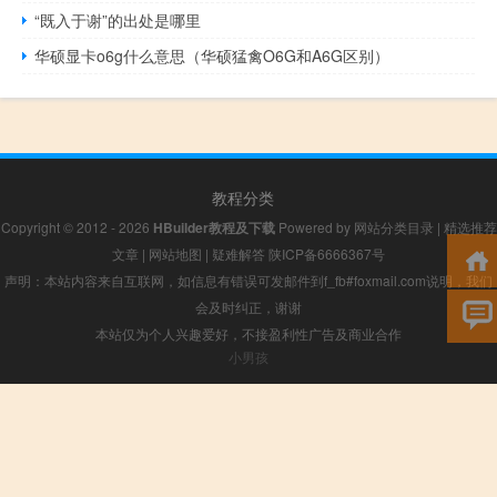
“既入于谢”的出处是哪里
华硕显卡o6g什么意思（华硕猛禽O6G和A6G区别）
教程分类
Copyright © 2012 - 2026
HBuilder教程及下载
Powered by
网站分类目录
|
精选推荐
文章
|
网站地图
|
疑难解答
陕ICP备6666367号
声明：本站内容来自互联网，如信息有错误可发邮件到f_fb#foxmail.com说明，我们
会及时纠正，谢谢
本站仅为个人兴趣爱好，不接盈利性广告及商业合作
小男孩