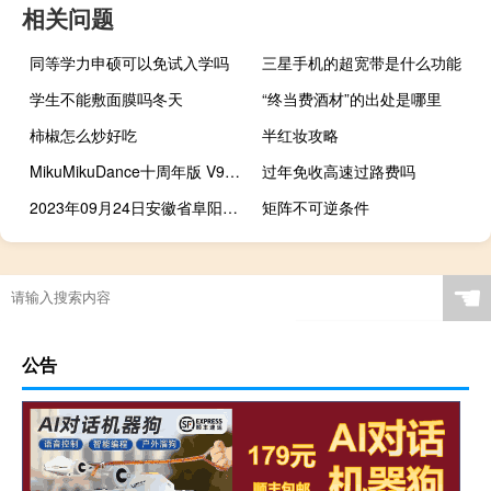
相关问题
同等学力申硕可以免试入学吗
三星手机的超宽带是什么功能
学生不能敷面膜吗冬天
“终当费酒材”的出处是哪里
柿椒怎么炒好吃
半红妆攻略
MikuMikuDance十周年版 V9.26 绿色中文版（MikuMikuDance十周年版 V9.26 绿色中文版功能简介）
过年免收高速过路费吗
2023年09月24日安徽省阜阳市疫情大数据-今日/今天疫情全网搜索最新实时消息动态情况通知播报
矩阵不可逆条件
☚
公告