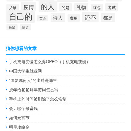
的人
疫情
礼物
的是
考试
父母
红包
自己的
还不
诗人
都是
费用
英语
长辈
陆游
猜你想看的文章
手机充电变慢怎么办OPPO（手机充电变慢）
中国大学生就业网
“匡复属何人”的出处是哪里
虎年给爸爸拜年贺词怎么写
手机上的时间被删除了怎么恢复
会计哪个最赚钱
如何元宵节
明星攻略金