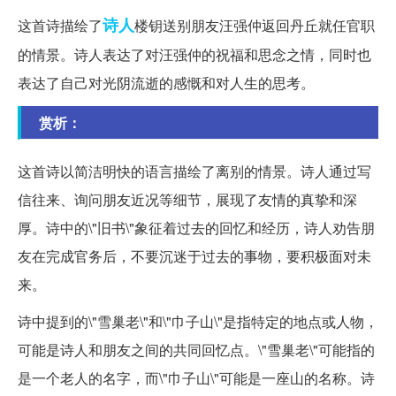
诗人
这首诗描绘了
楼钥送别朋友汪强仲返回丹丘就任官职
的情景。诗人表达了对汪强仲的祝福和思念之情，同时也
表达了自己对光阴流逝的感慨和对人生的思考。
赏析：
这首诗以简洁明快的语言描绘了离别的情景。诗人通过写
信往来、询问朋友近况等细节，展现了友情的真挚和深
厚。诗中的\"旧书\"象征着过去的回忆和经历，诗人劝告朋
友在完成官务后，不要沉迷于过去的事物，要积极面对未
来。
诗中提到的\"雪巢老\"和\"巾子山\"是指特定的地点或人物，
可能是诗人和朋友之间的共同回忆点。\"雪巢老\"可能指的
是一个老人的名字，而\"巾子山\"可能是一座山的名称。诗