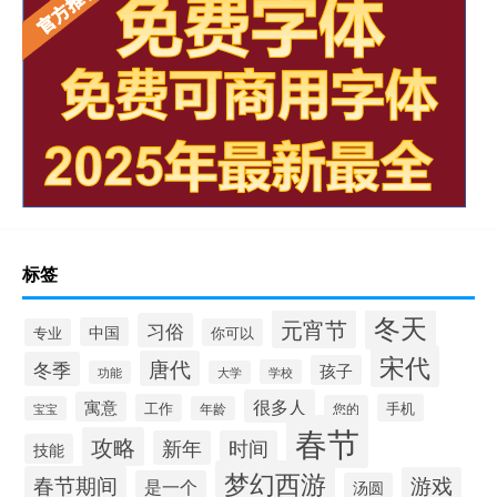
标签
冬天
元宵节
习俗
中国
专业
你可以
宋代
唐代
冬季
孩子
学校
功能
大学
很多人
寓意
工作
手机
您的
宝宝
年龄
春节
攻略
新年
时间
技能
梦幻西游
春节期间
游戏
是一个
汤圆