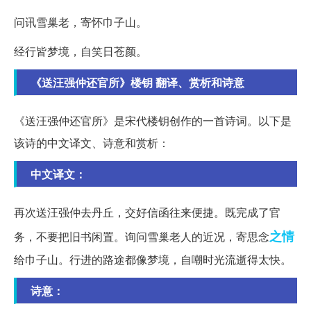
问讯雪巢老，寄怀巾子山。
经行皆梦境，自笑日苍颜。
《送汪强仲还官所》楼钥 翻译、赏析和诗意
《送汪强仲还官所》是宋代楼钥创作的一首诗词。以下是
该诗的中文译文、诗意和赏析：
中文译文：
再次送汪强仲去丹丘，交好信函往来便捷。既完成了官
之情
务，不要把旧书闲置。询问雪巢老人的近况，寄思念
给巾子山。行进的路途都像梦境，自嘲时光流逝得太快。
诗意：