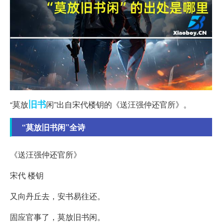
旧书
“莫放
闲”出自宋代楼钥的《送汪强仲还官所》。
“莫放旧书闲”全诗
《送汪强仲还官所》
宋代 楼钥
又向丹丘去，安书易往还。
固应官事了，莫放旧书闲。