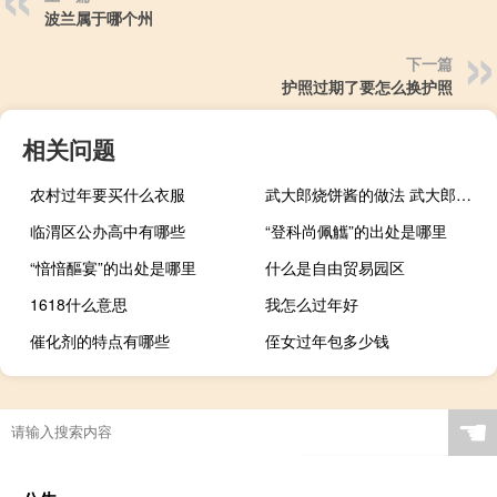
波兰属于哪个州
下一篇
护照过期了要怎么换护照
相关问题
农村过年要买什么衣服
武大郎烧饼酱的做法 武大郎烧饼的做法
临渭区公办高中有哪些
“登科尚佩觿”的出处是哪里
“愔愔醧宴”的出处是哪里
什么是自由贸易园区
1618什么意思
我怎么过年好
催化剂的特点有哪些
侄女过年包多少钱
☚