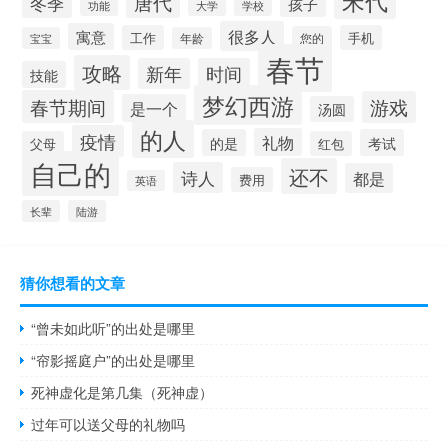
唐代
冬季
孩子
学校
功能
大学
很多人
寓意
工作
手机
您的
宝宝
年龄
春节
攻略
新年
时间
技能
梦幻西游
春节期间
游戏
是一个
汤圆
的人
疫情
礼物
的是
考试
父母
红包
自己的
还不
诗人
都是
费用
英语
长辈
陆游
猜你想看的文章
“曾未如此听”的出处是哪里
“帘影摇庭户”的出处是哪里
死神虚化是第几集（死神虚）
过年可以送父母的礼物吗