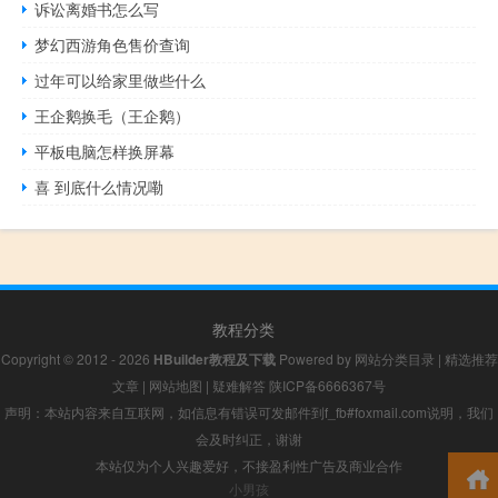
诉讼离婚书怎么写
梦幻西游角色售价查询
过年可以给家里做些什么
王企鹅换毛（王企鹅）
平板电脑怎样换屏幕
喜 到底什么情况嘞
教程分类
Copyright © 2012 - 2026
HBuilder教程及下载
Powered by
网站分类目录
|
精选推荐
文章
|
网站地图
|
疑难解答
陕ICP备6666367号
声明：本站内容来自互联网，如信息有错误可发邮件到f_fb#foxmail.com说明，我们
会及时纠正，谢谢
本站仅为个人兴趣爱好，不接盈利性广告及商业合作
小男孩