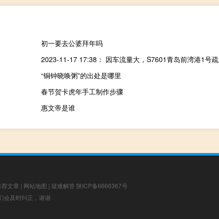
初一要去公婆拜年吗
“铜钟晓唤粥”的出处是哪里
春节贺卡虎年手工制作步骤
惠文帝是谁
推荐文章
|
网站地图
|
疑难解答
陕ICP备6666367号
，我们会及时纠正，谢谢