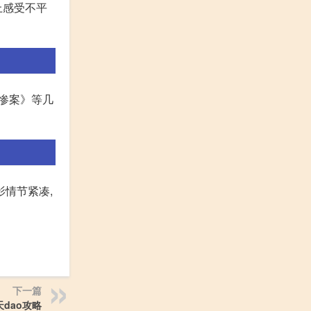
上感受不平
的惨案》等几
情节紧凑,
下一篇
天dao攻略