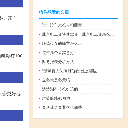
猜你想看的文章
楚、宋宁、
过年没车怎么带狗回家
北京电工证快速拿证（北京电工证怎么考）
脱掉少女的睡衣怎么玩
过年几个菜寓意好
电影有100
财务报表分析方法
“鸂鶒畏人沈涧月”的出处是哪里
立冬就是冬天吗
泸沽湖有什么好玩的
,会更好地
碧蓝航线e3攻略
专科建筑专业包括哪些