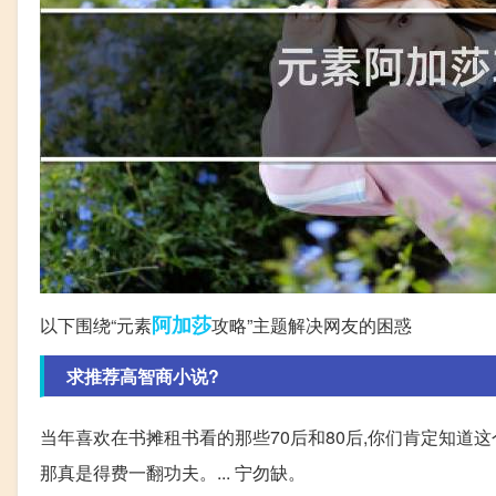
阿加莎
以下围绕“元素
攻略”主题解决网友的困惑
求推荐高智商小说?
当年喜欢在书摊租书看的那些70后和80后,你们肯定知道这个
那真是得费一翻功夫。... 宁勿缺。