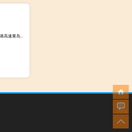
2023-11-17 17:38： 因车流量大，S7601青岛前湾港1号疏港高速黄岛东站南向出口内广场车辆通行缓慢。 A64idDYy ​​​
小男孩