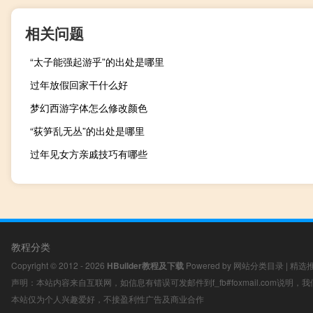
相关问题
“太子能强起游乎”的出处是哪里
过年放假回家干什么好
梦幻西游字体怎么修改颜色
“荻笋乱无丛”的出处是哪里
过年见女方亲戚技巧有哪些
教程分类
Copyright © 2012 - 2026
HBuilder教程及下载
Powered by
网站分类目录
|
精选
声明：本站内容来自互联网，如信息有错误可发邮件到f_fb#foxmail.com说明
本站仅为个人兴趣爱好，不接盈利性广告及商业合作