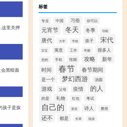
标签
习俗
中国
专业
你可以
,这里关押
冬天
元宵节
冬季
功能
宋代
唐代
孩子
学校
大学
很多人
寓意
工作
宝宝
年龄
攻略
新年
技能
手机
您的
春节
春节期间
时间
社会黑暗面
梦幻西游
是一个
汤圆
的人
游戏
疫情
父母
礼物
的是
考试
红包
自己的
有的孩子是孩
诗人
费用
英语
还不
都是
长辈
陆游