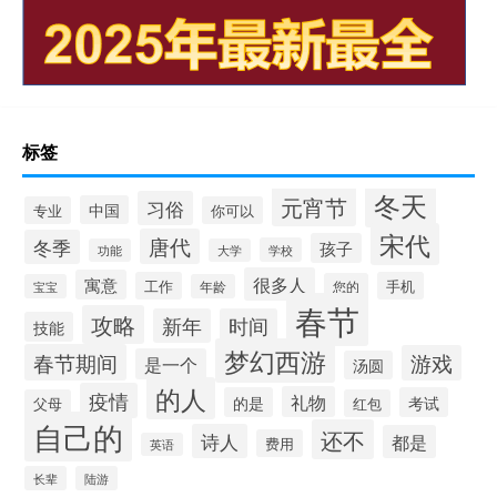
标签
冬天
元宵节
习俗
中国
专业
你可以
宋代
唐代
冬季
孩子
学校
功能
大学
很多人
寓意
工作
手机
您的
宝宝
年龄
春节
攻略
新年
时间
技能
梦幻西游
春节期间
游戏
是一个
汤圆
的人
疫情
礼物
的是
考试
父母
红包
自己的
还不
诗人
都是
费用
英语
长辈
陆游