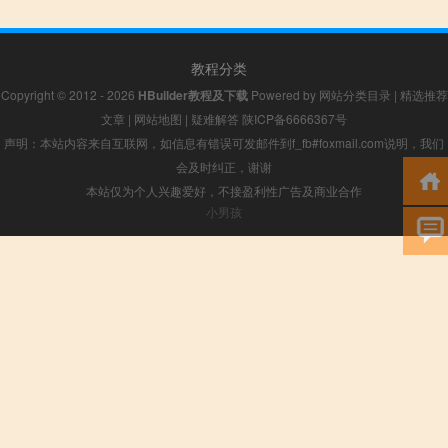
教程分类
Copyright © 2012 - 2026
HBuilder教程及下载
Powered by
网站分类目录
|
精选推荐
文章
|
网站地图
|
疑难解答
陕ICP备6666367号
声明：本站内容来自互联网，如信息有错误可发邮件到f_fb#foxmail.com说明，我们
会及时纠正，谢谢
本站仅为个人兴趣爱好，不接盈利性广告及商业合作
小男孩