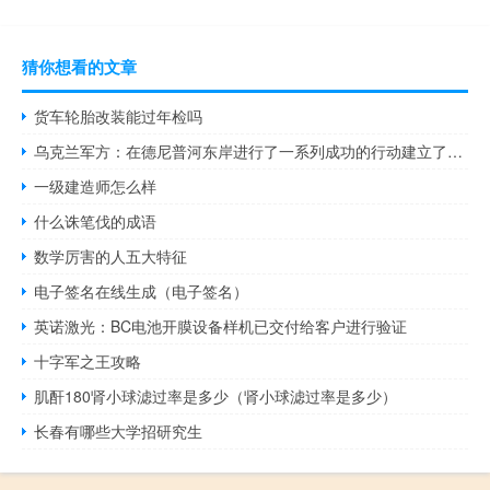
猜你想看的文章
货车轮胎改装能过年检吗
乌克兰军方：在德尼普河东岸进行了一系列成功的行动建立了几个桥头堡
一级建造师怎么样
什么诛笔伐的成语
数学厉害的人五大特征
电子签名在线生成（电子签名）
英诺激光：BC电池开膜设备样机已交付给客户进行验证
十字军之王攻略
肌酐180肾小球滤过率是多少（肾小球滤过率是多少）
长春有哪些大学招研究生