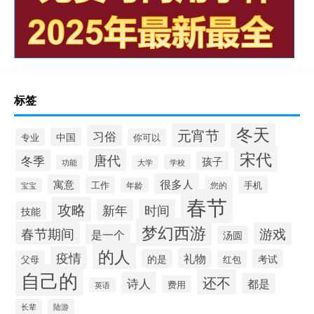
标签
冬天
元宵节
习俗
中国
专业
你可以
宋代
唐代
冬季
孩子
学校
功能
大学
很多人
寓意
工作
手机
您的
宝宝
年龄
春节
攻略
新年
时间
技能
梦幻西游
春节期间
游戏
是一个
汤圆
的人
疫情
礼物
的是
考试
父母
红包
自己的
还不
诗人
都是
费用
英语
长辈
陆游