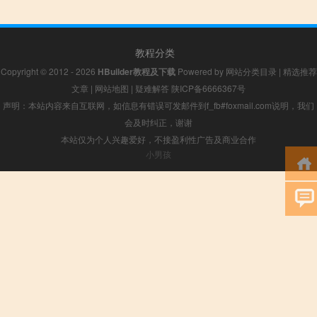
教程分类
Copyright © 2012 - 2026
HBuilder教程及下载
Powered by
网站分类目录
|
精选推荐
文章
|
网站地图
|
疑难解答
陕ICP备6666367号
声明：本站内容来自互联网，如信息有错误可发邮件到f_fb#foxmail.com说明，我们
会及时纠正，谢谢
本站仅为个人兴趣爱好，不接盈利性广告及商业合作
小男孩