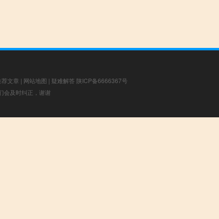
推荐文章
|
网站地图
|
疑难解答
陕ICP备6666367号
，我们会及时纠正，谢谢