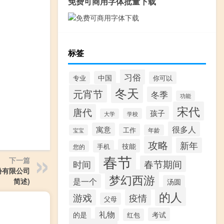
免费可商用字体批量下载
标签
习俗
中国
专业
你可以
冬天
元宵节
冬季
功能
宋代
唐代
孩子
学校
大学
很多人
寓意
工作
宝宝
年龄
攻略
新年
技能
手机
您的
春节
下一篇
春节期间
时间
份有限公司
梦幻西游
是一个
简述)
汤圆
的人
游戏
疫情
父母
礼物
的是
考试
红包