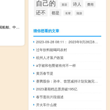
自己的
诗人
费用
英语
还不
都是
长辈
陆游
A股中船系震荡上行中船防务领涨中国动力、昆船智能、中国船舶、中国重工等跟涨
猜你想看的文章
2023-09-28 08:11： 2023年9月28日8时0分，G40沪陕高速南通段南通北至平潮枢纽限速取消。 ​​​
过年饮料能喝吗农村
杭州人才落户政策
a字裙和包臀裙有何不一样
黄历春节是
赛腾股份：孙丰、曾慧减持计划实施完毕 共减持公司股份约681万股
2023暑期档总票房破195亿
春节逛街片段描述
开火车什么梗