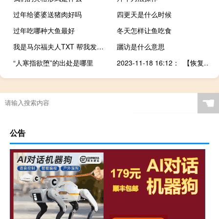
过年给婆婆送猪肉好吗
四更天是什么时候
过年吃哪种大鱼最好
冬天怎样让鱼吃食
我是马尔福夫人TXT 帮我发到邮箱好么 O( cap _ cap )O谢谢 949
躧访是什么意思
“人寒指欲堕”的出处是哪里
2023-11-18 16:12： 【恢复】G2211长延高速霍永东段，霍州至永和方向，霍州西收费站与汾西收费站之间，K175+600处，小轿车追尾大货车事故处理完毕。 ​​​
☚
公告