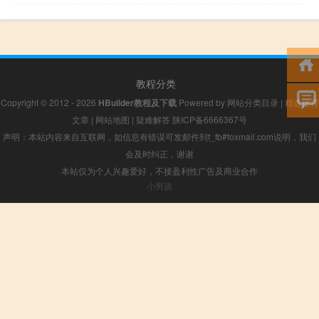
教程分类
Copyright © 2012 - 2026
HBuilder教程及下载
Powered by
网站分类目录
|
精选推荐
文章
|
网站地图
|
疑难解答
陕ICP备6666367号
声明：本站内容来自互联网，如信息有错误可发邮件到f_fb#foxmail.com说明，我们
会及时纠正，谢谢
本站仅为个人兴趣爱好，不接盈利性广告及商业合作
小男孩