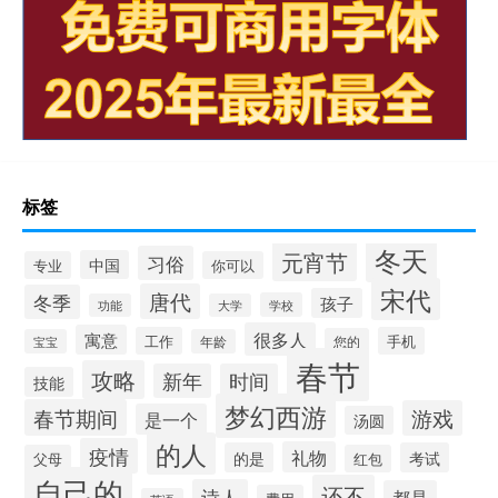
标签
冬天
元宵节
习俗
中国
专业
你可以
宋代
唐代
冬季
孩子
学校
功能
大学
很多人
寓意
工作
手机
您的
宝宝
年龄
春节
攻略
新年
时间
技能
梦幻西游
春节期间
游戏
是一个
汤圆
的人
疫情
礼物
的是
考试
父母
红包
自己的
还不
诗人
都是