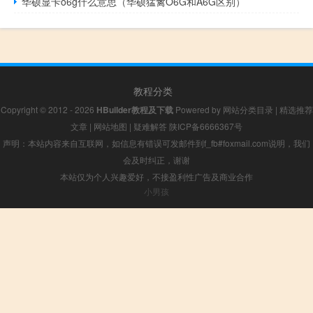
华硕显卡o6g什么意思（华硕猛禽O6G和A6G区别）
教程分类
Copyright © 2012 - 2026
HBuilder教程及下载
Powered by
网站分类目录
|
精选推荐
文章
|
网站地图
|
疑难解答
陕ICP备6666367号
声明：本站内容来自互联网，如信息有错误可发邮件到f_fb#foxmail.com说明，我们
会及时纠正，谢谢
本站仅为个人兴趣爱好，不接盈利性广告及商业合作
小男孩