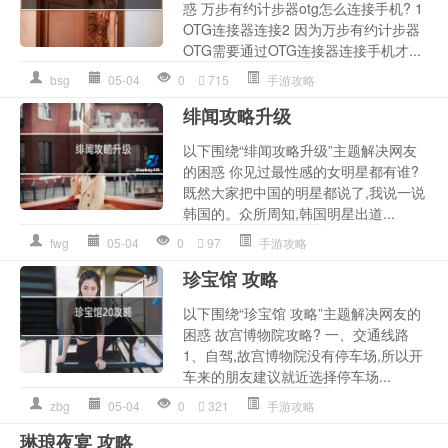
惑 万步有约计步器otg怎么连接手机? 1
OTG连接器连接2 因为万步有约计步器
OTG需要通过OTG连接器连接手机才...
bsg
05-04
0
715
手游攻略
绯闻攻略升级
以下围绕“绯闻攻略升级”主题解决网友
的困惑 你见过最性感的女明星都有谁?
既然大家把中国的明星都说了,我说一说
韩国的。众所周知,韩国明星出道...
fwg
05-04
0
97
手游攻略
珍宝馆 攻略
以下围绕“珍宝馆 攻略”主题解决网友的
困惑 故宫博物院攻略? 一、交通线路
1、自驾,故宫博物院没有停车场,所以开
车来的朋友建议就近选择停车场...
zbg
05-04
0
321
手游攻略
琳琅夜宴 攻略