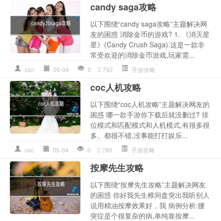
candy saga攻略
以下围绕“candy saga攻略”主题解决网
友的困惑 消除金币的游戏? 1. 《消灭星
星》(Candy Crush Saga):这是一款非
常受欢迎的消除金币游戏,玩家需...
can
05-04
0
792
手游攻略
coc人机攻略
以下围绕“coc人机攻略”主题解决网友的
困惑 哪一款手游你下载后就没删过? 排
位模式和匹配模式和人机模式,有很多很
多。都很不错,没事能打打娱乐...
coc
05-04
0
786
手游攻略
按摩先生攻略
以下围绕“按摩先生攻略”主题解决网友
的困惑 你好我先生椎间盘突出我听别人
说用精油按摩效果好，我 病例分析:腰
突症是个很复杂的病,单纯靠按摩...