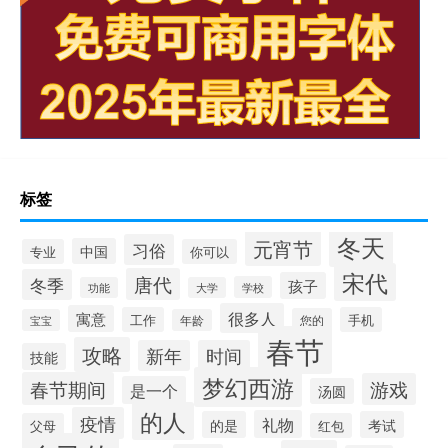
标签
冬天
元宵节
习俗
中国
专业
你可以
宋代
唐代
冬季
孩子
学校
功能
大学
很多人
寓意
工作
手机
您的
宝宝
年龄
春节
攻略
新年
时间
技能
梦幻西游
春节期间
游戏
是一个
汤圆
的人
疫情
礼物
的是
考试
父母
红包