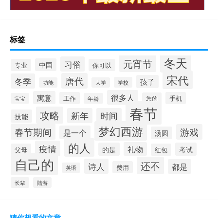
标签
冬天
元宵节
习俗
中国
专业
你可以
宋代
唐代
冬季
孩子
学校
功能
大学
很多人
寓意
工作
手机
您的
宝宝
年龄
春节
攻略
新年
时间
技能
梦幻西游
春节期间
游戏
是一个
汤圆
的人
疫情
礼物
的是
考试
父母
红包
自己的
还不
诗人
都是
费用
英语
长辈
陆游
猜你想看的文章