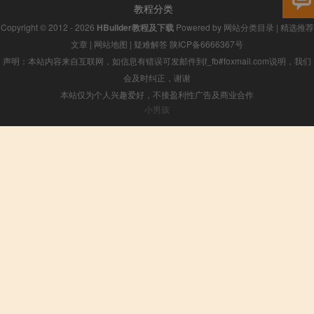
教程分类
Copyright © 2012 - 2026
HBuilder教程及下载
Powered by
网站分类目录
|
精选推荐
文章
|
网站地图
|
疑难解答
陕ICP备6666367号
声明：本站内容来自互联网，如信息有错误可发邮件到f_fb#foxmail.com说明，我们
会及时纠正，谢谢
本站仅为个人兴趣爱好，不接盈利性广告及商业合作
小男孩