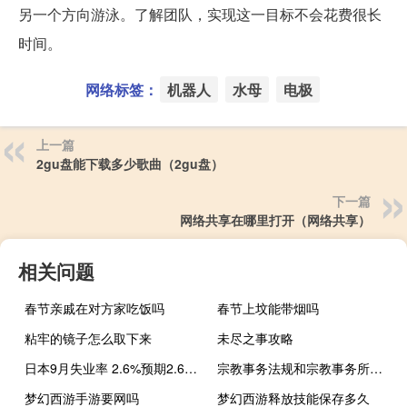
另一个方向游泳。了解团队，实现这一目标不会花费很长
时间。
网络标签：
机器人
水母
电极
上一篇
2gu盘能下载多少歌曲（2gu盘）
下一篇
网络共享在哪里打开（网络共享）
相关问题
春节亲戚在对方家吃饭吗
春节上坟能带烟吗
粘牢的镜子怎么取下来
未尽之事攻略
日本9月失业率 2.6%预期2.60%前值2.70%
宗教事务法规和宗教事务所在地的地位和效力
梦幻西游手游要网吗
梦幻西游释放技能保存多久