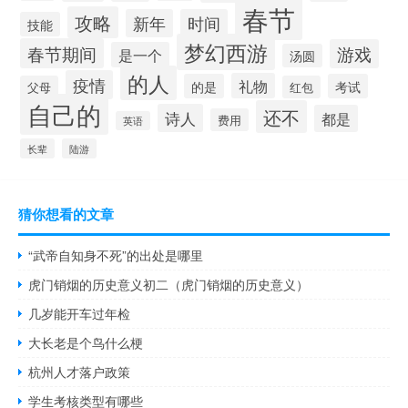
春节
攻略
新年
时间
技能
梦幻西游
春节期间
游戏
是一个
汤圆
的人
疫情
礼物
的是
考试
父母
红包
自己的
还不
诗人
都是
费用
英语
长辈
陆游
猜你想看的文章
“武帝自知身不死”的出处是哪里
虎门销烟的历史意义初二（虎门销烟的历史意义）
几岁能开车过年检
大长老是个鸟什么梗
杭州人才落户政策
学生考核类型有哪些