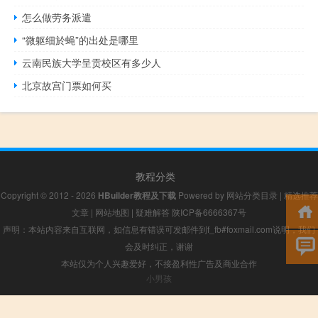
怎么做劳务派遣
“微躯细於蝇”的出处是哪里
云南民族大学呈贡校区有多少人
北京故宫门票如何买
教程分类
Copyright © 2012 - 2026
HBuilder教程及下载
Powered by
网站分类目录
|
精选推荐
文章
|
网站地图
|
疑难解答
陕ICP备6666367号
声明：本站内容来自互联网，如信息有错误可发邮件到f_fb#foxmail.com说明，我们
会及时纠正，谢谢
本站仅为个人兴趣爱好，不接盈利性广告及商业合作
小男孩