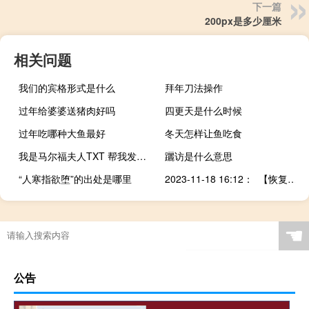
下一篇
200px是多少厘米
相关问题
我们的宾格形式是什么
拜年刀法操作
过年给婆婆送猪肉好吗
四更天是什么时候
过年吃哪种大鱼最好
冬天怎样让鱼吃食
我是马尔福夫人TXT 帮我发到邮箱好么 O( cap _ cap )O谢谢 949
躧访是什么意思
“人寒指欲堕”的出处是哪里
2023-11-18 16:12： 【恢复】G2211长延高速霍永东段，霍州至永和方向，霍州西收费站与汾西收费站之间，K175+600处，小轿车追尾大货车事故处理完毕。 ​​​
☚
公告