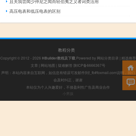
且夫我尝闻少仲尼之闻而轻伯夷之义者词类活用
高压电表和低压电表的区别
教程分类
Copyright © 2012 - 2026
HBuilder教程及下载
Powered by
网站分类目录
|
精选推荐
文章
|
网站地图
|
疑难解答
陕ICP备6666367号
声明：本站内容来自互联网，如信息有错误可发邮件到f_fb#foxmail.com说明，我们
会及时纠正，谢谢
本站仅为个人兴趣爱好，不接盈利性广告及商业合作
小男孩