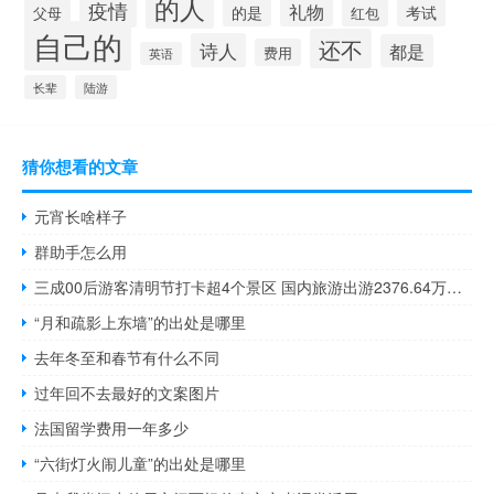
的人
疫情
礼物
的是
考试
父母
红包
自己的
还不
诗人
都是
费用
英语
长辈
陆游
猜你想看的文章
元宵长啥样子
群助手怎么用
三成00后游客清明节打卡超4个景区 国内旅游出游2376.64万人次清明假期一日春游火热
“月和疏影上东墙”的出处是哪里
去年冬至和春节有什么不同
过年回不去最好的文案图片
法国留学费用一年多少
“六街灯火闹儿童”的出处是哪里