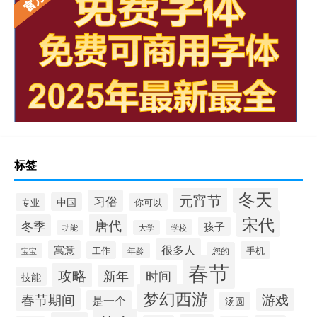
标签
冬天
元宵节
习俗
中国
专业
你可以
宋代
唐代
冬季
孩子
学校
功能
大学
很多人
寓意
工作
手机
您的
宝宝
年龄
春节
攻略
新年
时间
技能
梦幻西游
春节期间
游戏
是一个
汤圆