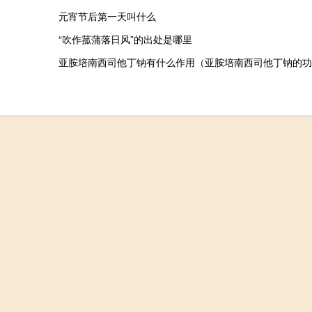
元宵节后第一天叫什么
“吹作菰蒲落日风”的出处是哪里
亚胺培南西司他丁钠有什么作用（亚胺培南西司他丁钠的功