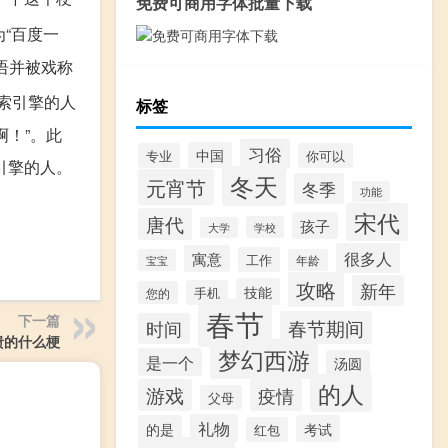
免费可商用字体批量下载
“百度一
语并被戏称
索引擎的人
标签
！”。此
习俗
中国
专业
你可以
引擎的人。
冬天
元宵节
冬季
功能
宋代
唐代
孩子
学校
大学
很多人
寓意
工作
宝宝
年龄
攻略
新年
技能
手机
您的
春节
下一篇
春节期间
时间
溃的什么梗
梦幻西游
是一个
汤圆
的人
游戏
疫情
父母
礼物
的是
考试
红包