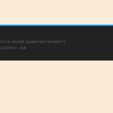
推荐文章
|
网站地图
|
疑难解答
陕ICP备6666367号
，我们会及时纠正，谢谢